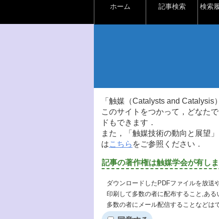
ホーム
記事検索
検索
「触媒（Catalysts and Ca
このサイトをつかって，どなたで
ドもできます．
また，「触媒技術の動向と展望」
は
こちら
をご参照ください．
記事の著作権は触媒学会が有しま
ダウンロードしたPDFファイルを放送
印刷して多数の者に配布すること,ある
多数の者にメール配信することなどは