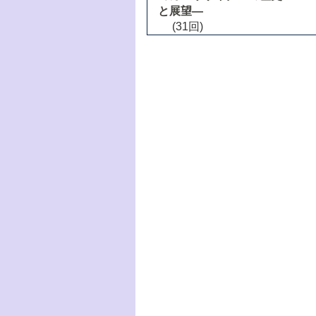
と展望―
(31回)