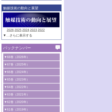
触媒技術の動向と展望
2026
2025
2024
2023
2022
▼…さらに表示する
バックナンバー
▼68巻（2026年）
1号 過酸化水素合成に関する研究動向
▼67巻（2025年）
2号 コンピューター技術により加速する
1号 CO
水素化によるグリーン燃料/グリ
▼66巻（2024年）
2
触媒開発
ーンケミカル製造
1号 低次元ナノ構造を有する触媒材料
▼65巻（2023年）
3号 有機分子変換やCO
資源化のための
2
2号 水素製造のための水分解技術に関す
2号 規制反応場を活用した固体触媒研究
1号 炭素が関わる触媒機能
▼64巻（2022年）
光触媒に関する最近の研究
る最近の研究
の新展開
2号 プラスチックケミカルリサイクルの
1号 合成ガス製造とCOを用いるケミカル
▼63巻（2021年）
B号 第137回触媒討論会（2026年）
3号 オレフィン系樹脂の精密合成に関す
3号 未踏分子変換を目指した酸化触媒プ
ための触媒技術
ズ合成の最新動向
1号 金触媒の新展開
▼62巻（2020年）
る最新技術
ロセスの最前線
3号 非酸化物系金属化合物を基盤とした
2号 化学品合成のための合金触媒開発
2号 ペロブスカイト
1号 触媒設計を拓く欠陥構造のキャラク
▼61巻（2019年）
4号 アルコール類の効率的変換を実現す
4号 シンクロトロン放射光および中性子
触媒材料の開発