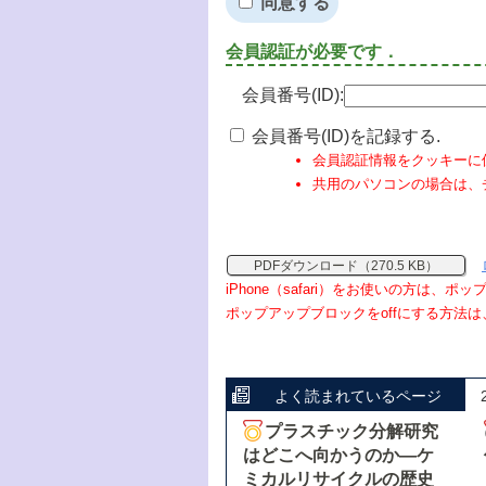
同意する
会員認証が必要です．
会員番号(ID):
会員番号(ID)を記録する.
会員認証情報をクッキーに
共用のパソコンの場合は、
PDFダウンロード（270.5 KB）
iPhone（safari）をお使いの方は、
ポップアップブロックをoffにする方法は
よく読まれているページ
プラスチック分解研究
はどこへ向かうのか―ケ
ミカルリサイクルの歴史