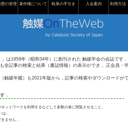
履歴の管理
著作権について
執筆の手引き
入会案内
利用方法・
talysis）」は1959年（昭和34年）に創刊された 触媒学会の会誌です．
も全記事の検索と結果（書誌情報）の表示ができ， 正会員・
（触媒年鑑）も2021年版から，記事の検索やダウンロードが
す．
やネットワークを利用するなどして多数の者に閲覧させること,
いは，
できません．