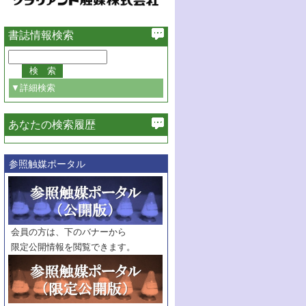
書誌情報検索
▼詳細検索
あなたの検索履歴
必ず含む
参照触媒ポータル
巻・号指定
巻
号
範囲指定
巻
号～
巻
会員の方は、下のバナーから
号
限定公開情報を閲覧できます。
触媒年鑑
年度
記事種別
マーク：
マークあり