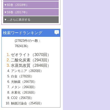
3号 CO
の排出削減および有効活用のた
タリゼーション
2
3号 特殊反応場を利用した触媒的分子変
る非貴金属触媒の研究動向
線を利用した触媒解析技術の最先端
1号 物質移動制御に着目した触媒プロセ
▼60巻（2018年）
4号 格子酸素・格子酸素欠陥を利用した
めの触媒技術
換反応
2号 機能化学品製造に資するクリーンな
ス開発
5号 ゼオライトの合成と応用における研
5号 単原子触媒
触媒反応
1号 固体酸触媒の最新の研究動向
▼59巻（2017年）
触媒的酸化反応
4号 若手による情報発信企画～とびたて
4号 多孔質材料を用いた触媒の新展開
究動向
2号 CO
フリー水素サプライチェーンに
2
6号 参照触媒委員会からのお知らせ
5号 生体触媒によるエネルギー変換反応
2号 二酸化炭素からの有用化学品合成
1号 いたるところに，触媒
▼…さらに表示する
若き触媒の研究者たち～（1）
3号 水処理のための触媒化学
5号 情報学的手法を用いた触媒開発
6号 ヘテロ接合界面
関わる触媒開発動向
B号 第133回触媒討論会（2023年）
6号 窒素とリンの循環のための触媒・機
3号 ナノ粒子・クラスター触媒の最前線
2号 機能性材料の局所構造解析のための
5号 若手による情報発信企画～とびたて
▼58巻（2016年）
4号 光触媒を用いた水分解の最新の研究
6号 カーボンニュートラルに向けた電解
B号 第135回触媒討論会（2025年）
3号 精密高分子合成に関する最近の研究
能性材料
最先端技術
検索ワードランキング
4号 60周年記念企画
若き触媒の研究者たち～（2）
動向
技術
1号 ユニークな構造の高分子を生み出す触
▼57巻（2015年）
動向
B号 第131回触媒討論会（2023年）
3号 無機分離膜材料の開発と触媒反応プ
5号 進化するゼオライト合成技術
6号 石油のノーブル・ユースを志向した
媒技術
(27823件/のべ数：
5号 次世代の触媒プロセスを支えるマイ
B号 第127回触媒討論会（2021年・オン
1号 水素キャリアにかかわる触媒技術の新
4号 バイオマス化成品製造のための触媒
▼56巻（2014年）
ロセスへの適用
触媒技術
7824136）
クロ波
6号 非貴金属系触媒における電気化学的
ライン開催(Zoom)のみ）
2号 リグニンからの化成品製造に向けた触
展開
技術
1号 特殊環境場を利用した材料合成
▼55巻（2013年）
4号 触媒研究における計算科学の利用
酸素還元反応
B号 第129回触媒討論会（2022年・京都
媒技術
6号 メタン転換技術の最新動向
ゼオライト（3070回）
2号 石油精製用触媒の最近の進展
5号 固体触媒による含窒素有機化合物変
2号 光触媒反応機構に関する最新の研究動
1号 高耐久性燃料電池システム用触媒にお
大学：オンライン・対面開催）
▼54巻（2012年）
5号 水素のふるまいを解き明かす最先端
B号 第121回触媒討論会（2018年・東京
3号 触媒研究の最先端～とびたて若き研究
二酸化炭素（2943回）
B号 第125回触媒討論会（2020年・工学
換の最前線
3号 固体酸化物形燃料電池（SOFC）におけ
向
ける新展開
研究
大学）
1号 規則性多孔体の利用技術における最近
▼53巻（2011年）
者たち～（1）
水蒸気改質（2846回）
院大学）
るアノード触媒上での燃料直接改質技術
6号 貴金属使用量低減に向けた自動車排
3号 固体高分子形燃料電池カソード触媒の
2号 リビングラジカル重合の最近の動向
6号 低級アルカンの有効利用のための触
の進歩
アンモニア（2820回）
4号 触媒研究の最先端～とびたて若き研究
1号 金属学から見る合金触媒の新展開
▼52巻（2010年）
ガス浄化触媒の開発
4号 コアシェル構造の制御による触媒機能
開発動向
媒技術
白金（2782回）
3号 天然ガスの化学工業的展開に関する触
2号 第109回触媒討論会
者たち～（2）
2号 第107回触媒討論会
の向上
1号 触媒の劣化対策と長寿命触媒開発
B号 第123回触媒討論会（2019年・大阪
▼51巻（2009年）
4号 人工光合成に向けた近年のアプローチ
光触媒（2667回）
媒技術
B号 第119回触媒討論会（2017年・首都
3号 貴金属低減技術の最新動向
5号 触媒研究の最先端～とびたて若き研究
市立大学）
3号 触媒のその場観察法の進歩（１）
5号 工業触媒およびその周辺技術の最近の
2号 第105回触媒討論会
1号 炭素材料－熱い注目を集める材料－
▼50巻（2008年）
メタン（2663回）
大学東京）
5号 未利用熱エネルギーの有効活用に貢献
4号 貴金属触媒の精密構造制御とその活用
者たち～（3）
4号 貴金属代替技術の最新動向
進歩
水素化（2616回）
4号 触媒のその場観察法の進歩（２）
3号 ナノ構造が拓く新機能
する触媒技術
2号 第103回触媒討論会
1号 触媒化学と学会のこの10年，半世紀，
▼49巻（2007年）
5号 バイオマス化成品製造のための固体触
6号 イオニクス材料と燃料電池・電解合成
5号 光触媒による物質変換反応の新展開
CO2（2567回）
6号 ナノシート
5号 不活性結合の触媒的活性化による有機
そして未来
4号 活性サイトおよびその環境の精密な設
6号 ポリオキソメタレート
3号 環境浄化用光触媒の現状と課題
媒の開発
1号 含フッ素化合物の合成と触媒
▼48巻（2006年）
の最新の研究動向
触媒討論会（2545回）
6号 グラフェン
合成
B号 第115回触媒討論会（2015年・成蹊大
計による触媒の高機能化
2号 第101回触媒討論会
B号 第113回触媒討論会（2014年・ロワジ
4号 水素社会の実現に向けた水素製造・貯
6号 ナノ空間─吸着状態解析から新機能開拓
2号 第99回触媒討論会
B号 第117回触媒討論会（2016年・大阪府
1号 固体酸触媒の最近の進歩
▼47巻（2005年）