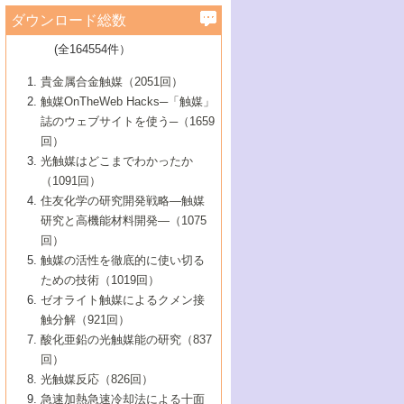
学）
7号 水素を利用する化成品合成の新潮流
6号 新しい固体酸触媒技術
5号 触媒を有効に使うための技術
ールホテル豊橋）
蔵技術の進歩
まで─
3号 メソポーラス物質の新展開
立大学）
3号 実用的ファインケミカル合成プロセス
ダウンロード総数
2号 第97回触媒討論会
1号 最近の触媒担体とその効果
▼46巻（2004年）
7号 ゼオライト合成における最近の進歩
6号 第106回触媒討論会
5号 CO
が関わる触媒・材料
B号 第111回触媒討論会（2013年・関西大
4号 錯体を利用したユニークな表面構造の
を実現する触媒
2
3号 リビング重合触媒の最近の展開
2号 第95回触媒討論会
(全164554件）
1号 部分酸化反応触媒の最前線
▼45巻（2003年）
学）
構築と機能
7号 有機分子触媒による精密有機合成
4号 バイオマス活用のための技術開発
6号 第104回触媒討論会
4号 今後の液体燃料を支える触媒技術
3号 化成品を合成するゼオライト触媒
2号 第93回触媒討論会
1号 なぜこの触媒が良いのか？
▼44巻（2002年）
貴金属合金触媒（2051回）
5号 若手会員による触媒研究の未来展望1：
8号 高機能化ポリオレフィンに向けた重合
5号 こんな物質，あんな物質―新たな触媒
7号 持続可能社会実現のための触媒および
5号 水素製造・貯蔵のための触媒技術の新
4号 水分解用光触媒材料
3号 特殊エネルギー場の触媒反応
触媒OnTheWeb Hacks─「触媒」
企業編
2号 第91回触媒討論会
触媒の最近の進展
1号 高次制御された触媒の化学
▼43巻（2001年）
の可能性―
触媒関連技術
しい展開
誌のウェブサイトを使う─（1659
5号 時間分解分光の進歩と応用
4号 生体内における金属の触媒作用
6号 第102回触媒討論会
3号 最近の自動車排ガス処理技術
2号 第89回触媒討論会
1号 グリーンケミストリーと触媒
▼42巻（2000年）
6号 第100回触媒討論会
8号 未来を拓く金属錯体
回）
6号 第98回触媒討論会
6号 第96回触媒討論会
5号 ファインケミカルズの展開に寄与する
7号 触媒・化学反応における計算化学の進
4号 触媒研究の現状と将来─第90回触媒討論
3号 触媒を利用した電気化学の新展開
2号 第87回触媒討論会特集号
1号 触媒反応工学の明日を拓く
▼41巻（1999年）
7号 『結晶の化学』を活かした触媒研究
光触媒はどこまでわかったか
7号 基礎化学品製造の触媒技術
触媒
歩
会Aから
7号 未来型金属錯体触媒開発への展望
4号 ナノ材料の調製と機能化
（1091回）
3号 生体触媒とバイオプロセス
2号 第85回触媒討論会
8号 イオン液体の応用
1号 孔、穴、あな?-特異な空間とその利用-
▼40巻（1998年）
8号 多機能型リアクター
6号 第94回触媒討論会
8号 若手研究者による触媒研究の未来展望
5号 基礎化学品製造の触媒技術
8号 超臨界流体を用いた化学プロセスの新
住友化学の研究開発戦略―触媒
5号 こんな触媒が欲しい
4号 水素製造・利用の触媒化学
3号 反応ダイナミクス
2号 第83回触媒討論会
1号 創立40周年記念・触媒化学この10年の
▼39巻（1997年）
2：大学・研究所編
展開
研究と高機能材料開発―（1075
7号 サブナノレベルでみた新しい表面現象
6号 第92回触媒討論会
6号 第90回触媒討論会
5号 触媒研究における新しい切り口：コン
進展と21世紀への提言/創立40周年記念・触
4号 超臨界流体の触媒反応への応用
3号 均一系触媒反応最前線
1号 均一系と不均一系触媒反応-その特徴と
回）
▼38巻（1996年）
8号 オレフィン重合触媒の新たな展
7号 基礎化学品製造の触媒技術
ビナトリアルケミストリー
媒学会この10年の歩みとこれから/創立40周
7号 触媒研究と学術雑誌/情報
5号 触媒のおもしろさをどのように伝える
接点
触媒の活性を徹底的に使い切る
4号 実用炭素材料の新展開
1号 触媒の構造と触媒作用/C1化学を中心と
▼37巻（1995年）
年記念・記録は語る
8号 資源の循環と触媒技術
6号 第88回触媒討論会特集号
か
ための技術（1019回）
8号 若い世代からみた触媒化学の現状と未
2号 第79回触媒討論会
5号 研究の方法論を考える
する21世紀への触媒
1号 ファインケミカルズと固体触媒
▼36巻（1994年）
2号 第81回触媒討論会
ゼオライト触媒によるクメン接
来
7号 企業における触媒研究のブレークスル
6号 第86回触媒討論会
3号 最新NO除去触媒の実用化研究
6号 第84回触媒討論会
2号 第77回触媒討論会
2号 第75回触媒討論会
触分解（921回）
1号 電気化学と触媒
▼35巻（1993年）
ー
3号 計算機触媒化学へのさそい
7号 水素化精製触媒の新しい展開
4号 新しい反応場を目指した触媒調製
7号 機能性金属材料と触媒
3号 オリンピックメダル:金・銀・銅はどん
酸化亜鉛の光触媒能の研究（837
3号 希土類を利用した触媒
2号 第73回触媒討論会
8号 この材料を触媒として使ってみません
4号 触媒劣化の制御と予測
1号 工業触媒開発マニュアル―探索から工
▼34巻（1992年）
8号 新しい反応性と機能性を目指した金属
な触媒作用を示すか
回）
5号 反応・分離技術の新しい展開
8号 触媒研究へのNMRの応用と展望
か？
業化まで
4号 触媒とリサイクル
3号 C4化学の展開
5号 最新の実用プロセスと触媒
クラスタ-化学
1号 インパクトを与えたこの研究
▼33巻（1991年）
光触媒反応（826回）
4号 触媒作用における機能の複合化
6号 第80回触媒討論会
2号 第71回触媒討論会
5号 エネルギー変換触媒
4号 《通常号》
6号 第82回触媒討論会
急速加熱急速冷却法による十面
2号 第69回触媒討論会
1号 触媒プロセス開発マニュアル―探索か
▼32巻（1990年）