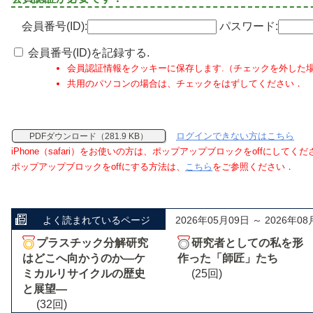
会員番号(ID):
パスワード:
会員番号(ID)を記録する.
会員認証情報をクッキーに保存します.（チェックを外した
共用のパソコンの場合は、チェックをはずしてください．
ログインできない方はこちら
PDFダウンロード（281.9 KB）
iPhone（safari）をお使いの方は、ポップアップブロックをoffにしてく
ポップアップブロックをoffにする方法は、
こちら
をご参照ください．
よく読まれているページ
2026年05月09日 ～ 2026年08
プラスチック分解研究
研究者としての私を形
はどこへ向かうのか―ケ
作った「師匠」たち
ミカルリサイクルの歴史
(25回)
と展望―
(32回)