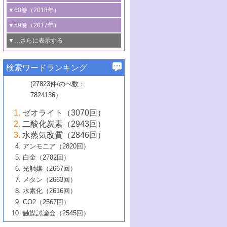
3号 CO
の排出削減および有効活用のた
タリゼーション
2
3号 特殊反応場を利用した触媒的分子変
る非貴金属触媒の研究動向
線を利用した触媒解析技術の最先端
1号 物質移動制御に着目した触媒プロセ
▼60巻（2018年）
4号 格子酸素・格子酸素欠陥を利用した
めの触媒技術
換反応
2号 機能化学品製造に資するクリーンな
ス開発
5号 ゼオライトの合成と応用における研
5号 単原子触媒
触媒反応
1号 固体酸触媒の最新の研究動向
▼59巻（2017年）
触媒的酸化反応
4号 若手による情報発信企画～とびたて
4号 多孔質材料を用いた触媒の新展開
究動向
2号 CO
フリー水素サプライチェーンに
2
6号 参照触媒委員会からのお知らせ
5号 生体触媒によるエネルギー変換反応
2号 二酸化炭素からの有用化学品合成
1号 いたるところに，触媒
▼…さらに表示する
若き触媒の研究者たち～（1）
3号 水処理のための触媒化学
5号 情報学的手法を用いた触媒開発
6号 ヘテロ接合界面
関わる触媒開発動向
B号 第133回触媒討論会（2023年）
6号 窒素とリンの循環のための触媒・機
3号 ナノ粒子・クラスター触媒の最前線
2号 機能性材料の局所構造解析のための
5号 若手による情報発信企画～とびたて
▼58巻（2016年）
4号 光触媒を用いた水分解の最新の研究
6号 カーボンニュートラルに向けた電解
B号 第135回触媒討論会（2025年）
3号 精密高分子合成に関する最近の研究
能性材料
最先端技術
検索ワードランキング
4号 60周年記念企画
若き触媒の研究者たち～（2）
動向
技術
1号 ユニークな構造の高分子を生み出す触
▼57巻（2015年）
動向
B号 第131回触媒討論会（2023年）
3号 無機分離膜材料の開発と触媒反応プ
5号 進化するゼオライト合成技術
6号 石油のノーブル・ユースを志向した
媒技術
(27823件/のべ数：
5号 次世代の触媒プロセスを支えるマイ
B号 第127回触媒討論会（2021年・オン
1号 水素キャリアにかかわる触媒技術の新
4号 バイオマス化成品製造のための触媒
▼56巻（2014年）
ロセスへの適用
触媒技術
7824136）
クロ波
6号 非貴金属系触媒における電気化学的
ライン開催(Zoom)のみ）
2号 リグニンからの化成品製造に向けた触
展開
技術
1号 特殊環境場を利用した材料合成
▼55巻（2013年）
4号 触媒研究における計算科学の利用
酸素還元反応
B号 第129回触媒討論会（2022年・京都
媒技術
6号 メタン転換技術の最新動向
ゼオライト（3070回）
2号 石油精製用触媒の最近の進展
5号 固体触媒による含窒素有機化合物変
2号 光触媒反応機構に関する最新の研究動
1号 高耐久性燃料電池システム用触媒にお
大学：オンライン・対面開催）
▼54巻（2012年）
5号 水素のふるまいを解き明かす最先端
B号 第121回触媒討論会（2018年・東京
3号 触媒研究の最先端～とびたて若き研究
二酸化炭素（2943回）
B号 第125回触媒討論会（2020年・工学
換の最前線
3号 固体酸化物形燃料電池（SOFC）におけ
向
ける新展開
研究
大学）
1号 規則性多孔体の利用技術における最近
▼53巻（2011年）
者たち～（1）
水蒸気改質（2846回）
院大学）
るアノード触媒上での燃料直接改質技術
6号 貴金属使用量低減に向けた自動車排
3号 固体高分子形燃料電池カソード触媒の
2号 リビングラジカル重合の最近の動向
6号 低級アルカンの有効利用のための触
の進歩
アンモニア（2820回）
4号 触媒研究の最先端～とびたて若き研究
1号 金属学から見る合金触媒の新展開
▼52巻（2010年）
ガス浄化触媒の開発
4号 コアシェル構造の制御による触媒機能
開発動向
媒技術
白金（2782回）
3号 天然ガスの化学工業的展開に関する触
2号 第109回触媒討論会
者たち～（2）
2号 第107回触媒討論会
の向上
1号 触媒の劣化対策と長寿命触媒開発
B号 第123回触媒討論会（2019年・大阪
▼51巻（2009年）
4号 人工光合成に向けた近年のアプローチ
光触媒（2667回）
媒技術
B号 第119回触媒討論会（2017年・首都
3号 貴金属低減技術の最新動向
5号 触媒研究の最先端～とびたて若き研究
市立大学）
3号 触媒のその場観察法の進歩（１）
5号 工業触媒およびその周辺技術の最近の
2号 第105回触媒討論会
1号 炭素材料－熱い注目を集める材料－
▼50巻（2008年）
メタン（2663回）
大学東京）
5号 未利用熱エネルギーの有効活用に貢献
4号 貴金属触媒の精密構造制御とその活用
者たち～（3）
4号 貴金属代替技術の最新動向
進歩
水素化（2616回）
4号 触媒のその場観察法の進歩（２）
3号 ナノ構造が拓く新機能
する触媒技術
2号 第103回触媒討論会
1号 触媒化学と学会のこの10年，半世紀，
▼49巻（2007年）
5号 バイオマス化成品製造のための固体触
6号 イオニクス材料と燃料電池・電解合成
5号 光触媒による物質変換反応の新展開
CO2（2567回）
6号 ナノシート
5号 不活性結合の触媒的活性化による有機
そして未来
4号 活性サイトおよびその環境の精密な設
6号 ポリオキソメタレート
3号 環境浄化用光触媒の現状と課題
媒の開発
1号 含フッ素化合物の合成と触媒
▼48巻（2006年）
の最新の研究動向
触媒討論会（2545回）
6号 グラフェン
合成
B号 第115回触媒討論会（2015年・成蹊大
計による触媒の高機能化
2号 第101回触媒討論会
B号 第113回触媒討論会（2014年・ロワジ
4号 水素社会の実現に向けた水素製造・貯
6号 ナノ空間─吸着状態解析から新機能開拓
2号 第99回触媒討論会
B号 第117回触媒討論会（2016年・大阪府
1号 固体酸触媒の最近の進歩
▼47巻（2005年）