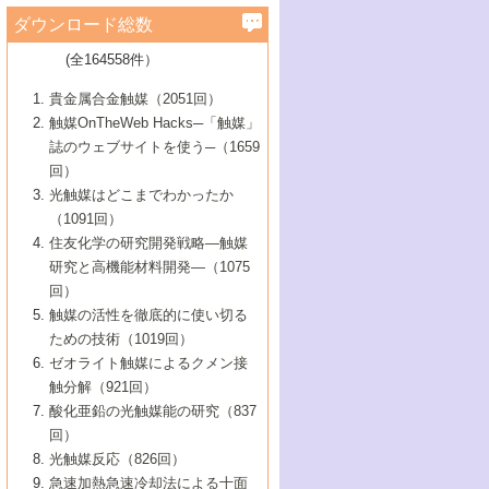
学）
7号 水素を利用する化成品合成の新潮流
6号 新しい固体酸触媒技術
5号 触媒を有効に使うための技術
ールホテル豊橋）
蔵技術の進歩
まで─
3号 メソポーラス物質の新展開
立大学）
3号 実用的ファインケミカル合成プロセス
ダウンロード総数
2号 第97回触媒討論会
1号 最近の触媒担体とその効果
▼46巻（2004年）
7号 ゼオライト合成における最近の進歩
6号 第106回触媒討論会
5号 CO
が関わる触媒・材料
B号 第111回触媒討論会（2013年・関西大
4号 錯体を利用したユニークな表面構造の
を実現する触媒
2
3号 リビング重合触媒の最近の展開
2号 第95回触媒討論会
(全164558件）
1号 部分酸化反応触媒の最前線
▼45巻（2003年）
学）
構築と機能
7号 有機分子触媒による精密有機合成
4号 バイオマス活用のための技術開発
6号 第104回触媒討論会
4号 今後の液体燃料を支える触媒技術
3号 化成品を合成するゼオライト触媒
2号 第93回触媒討論会
1号 なぜこの触媒が良いのか？
▼44巻（2002年）
貴金属合金触媒（2051回）
5号 若手会員による触媒研究の未来展望1：
8号 高機能化ポリオレフィンに向けた重合
5号 こんな物質，あんな物質―新たな触媒
7号 持続可能社会実現のための触媒および
5号 水素製造・貯蔵のための触媒技術の新
4号 水分解用光触媒材料
3号 特殊エネルギー場の触媒反応
触媒OnTheWeb Hacks─「触媒」
企業編
2号 第91回触媒討論会
触媒の最近の進展
1号 高次制御された触媒の化学
▼43巻（2001年）
の可能性―
触媒関連技術
しい展開
誌のウェブサイトを使う─（1659
5号 時間分解分光の進歩と応用
4号 生体内における金属の触媒作用
6号 第102回触媒討論会
3号 最近の自動車排ガス処理技術
2号 第89回触媒討論会
1号 グリーンケミストリーと触媒
▼42巻（2000年）
6号 第100回触媒討論会
8号 未来を拓く金属錯体
回）
6号 第98回触媒討論会
6号 第96回触媒討論会
5号 ファインケミカルズの展開に寄与する
7号 触媒・化学反応における計算化学の進
4号 触媒研究の現状と将来─第90回触媒討論
3号 触媒を利用した電気化学の新展開
2号 第87回触媒討論会特集号
1号 触媒反応工学の明日を拓く
▼41巻（1999年）
7号 『結晶の化学』を活かした触媒研究
光触媒はどこまでわかったか
7号 基礎化学品製造の触媒技術
触媒
歩
会Aから
7号 未来型金属錯体触媒開発への展望
4号 ナノ材料の調製と機能化
（1091回）
3号 生体触媒とバイオプロセス
2号 第85回触媒討論会
8号 イオン液体の応用
1号 孔、穴、あな?-特異な空間とその利用-
▼40巻（1998年）
8号 多機能型リアクター
6号 第94回触媒討論会
8号 若手研究者による触媒研究の未来展望
5号 基礎化学品製造の触媒技術
8号 超臨界流体を用いた化学プロセスの新
住友化学の研究開発戦略―触媒
5号 こんな触媒が欲しい
4号 水素製造・利用の触媒化学
3号 反応ダイナミクス
2号 第83回触媒討論会
1号 創立40周年記念・触媒化学この10年の
▼39巻（1997年）
2：大学・研究所編
展開
研究と高機能材料開発―（1075
7号 サブナノレベルでみた新しい表面現象
6号 第92回触媒討論会
6号 第90回触媒討論会
5号 触媒研究における新しい切り口：コン
進展と21世紀への提言/創立40周年記念・触
4号 超臨界流体の触媒反応への応用
3号 均一系触媒反応最前線
1号 均一系と不均一系触媒反応-その特徴と
回）
▼38巻（1996年）
8号 オレフィン重合触媒の新たな展
7号 基礎化学品製造の触媒技術
ビナトリアルケミストリー
媒学会この10年の歩みとこれから/創立40周
7号 触媒研究と学術雑誌/情報
5号 触媒のおもしろさをどのように伝える
接点
触媒の活性を徹底的に使い切る
4号 実用炭素材料の新展開
1号 触媒の構造と触媒作用/C1化学を中心と
▼37巻（1995年）
年記念・記録は語る
8号 資源の循環と触媒技術
6号 第88回触媒討論会特集号
か
ための技術（1019回）
8号 若い世代からみた触媒化学の現状と未
2号 第79回触媒討論会
5号 研究の方法論を考える
する21世紀への触媒
1号 ファインケミカルズと固体触媒
▼36巻（1994年）
2号 第81回触媒討論会
ゼオライト触媒によるクメン接
来
7号 企業における触媒研究のブレークスル
6号 第86回触媒討論会
3号 最新NO除去触媒の実用化研究
6号 第84回触媒討論会
2号 第77回触媒討論会
2号 第75回触媒討論会
触分解（921回）
1号 電気化学と触媒
▼35巻（1993年）
ー
3号 計算機触媒化学へのさそい
7号 水素化精製触媒の新しい展開
4号 新しい反応場を目指した触媒調製
7号 機能性金属材料と触媒
3号 オリンピックメダル:金・銀・銅はどん
酸化亜鉛の光触媒能の研究（837
3号 希土類を利用した触媒
2号 第73回触媒討論会
8号 この材料を触媒として使ってみません
4号 触媒劣化の制御と予測
1号 工業触媒開発マニュアル―探索から工
▼34巻（1992年）
8号 新しい反応性と機能性を目指した金属
な触媒作用を示すか
回）
5号 反応・分離技術の新しい展開
8号 触媒研究へのNMRの応用と展望
か？
業化まで
4号 触媒とリサイクル
3号 C4化学の展開
5号 最新の実用プロセスと触媒
クラスタ-化学
1号 インパクトを与えたこの研究
▼33巻（1991年）
光触媒反応（826回）
4号 触媒作用における機能の複合化
6号 第80回触媒討論会
2号 第71回触媒討論会
5号 エネルギー変換触媒
4号 《通常号》
6号 第82回触媒討論会
急速加熱急速冷却法による十面
2号 第69回触媒討論会
1号 触媒プロセス開発マニュアル―探索か
▼32巻（1990年）