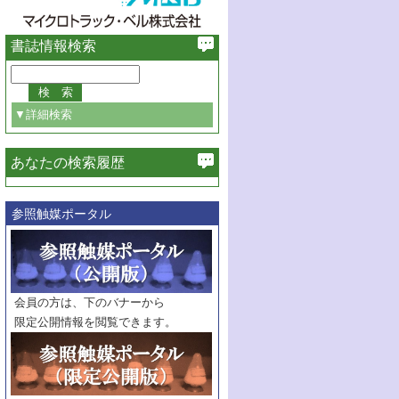
書誌情報検索
▼詳細検索
あなたの検索履歴
必ず含む
参照触媒ポータル
巻・号指定
巻
号
範囲指定
巻
号～
巻
会員の方は、下のバナーから
号
限定公開情報を閲覧できます。
触媒年鑑
年度
記事種別
マーク：
マークあり