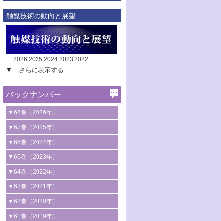
触媒技術の動向と展望
2026
2025
2024
2023
2022
▼…さらに表示する
バックナンバー
▼68巻（2026年）
1号 過酸化水素合成に関する研究動向
▼67巻（2025年）
2号 コンピューター技術により加速する
1号 CO
水素化によるグリーン燃料/グリ
▼66巻（2024年）
2
触媒開発
ーンケミカル製造
1号 低次元ナノ構造を有する触媒材料
▼65巻（2023年）
3号 有機分子変換やCO
資源化のための
2
2号 水素製造のための水分解技術に関す
2号 規制反応場を活用した固体触媒研究
1号 炭素が関わる触媒機能
▼64巻（2022年）
光触媒に関する最近の研究
る最近の研究
の新展開
2号 プラスチックケミカルリサイクルの
1号 合成ガス製造とCOを用いるケミカル
▼63巻（2021年）
B号 第137回触媒討論会（2026年）
3号 オレフィン系樹脂の精密合成に関す
3号 未踏分子変換を目指した酸化触媒プ
ための触媒技術
ズ合成の最新動向
1号 金触媒の新展開
▼62巻（2020年）
る最新技術
ロセスの最前線
3号 非酸化物系金属化合物を基盤とした
2号 化学品合成のための合金触媒開発
2号 ペロブスカイト
1号 触媒設計を拓く欠陥構造のキャラク
▼61巻（2019年）
4号 アルコール類の効率的変換を実現す
4号 シンクロトロン放射光および中性子
触媒材料の開発