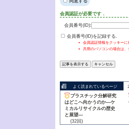
同意する
会員認証が必要です．
会員番号(ID):
会員番号(ID)を記録する.
会員認証情報をクッキーに
共用のパソコンの場合は、
よく読まれているページ
プラスチック分解研究
はどこへ向かうのか―ケ
ミカルリサイクルの歴史
と展望―
(32回)