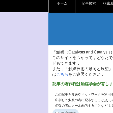
ホーム
記事検索
検索
「触媒（Catalysts and Ca
このサイトをつかって，どなたで
ドもできます．
また，「触媒技術の動向と展望」
は
こちら
をご参照ください．
記事の著作権は触媒学会が有しま
この記事を放送やネットワークを利用す
印刷して多数の者に配布すること,ある
多数の者にメール配信することなどは