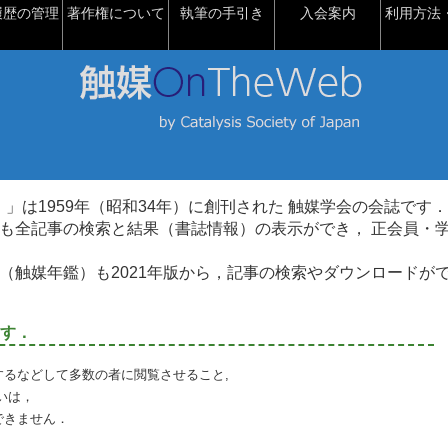
履歴の管理
著作権について
執筆の手引き
入会案内
利用方法・
talysis）」は1959年（昭和34年）に創刊された 触媒学会の会誌です．
も全記事の検索と結果（書誌情報）の表示ができ， 正会員・
（触媒年鑑）も2021年版から，記事の検索やダウンロードが
す．
るなどして多数の者に閲覧させること,
いは，
できません．