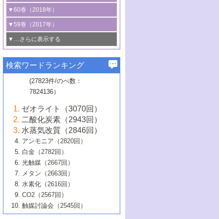
3号 CO
の排出削減および有効活用のた
タリゼーション
2
3号 特殊反応場を利用した触媒的分子変
る非貴金属触媒の研究動向
線を利用した触媒解析技術の最先端
1号 物質移動制御に着目した触媒プロセ
▼60巻（2018年）
4号 格子酸素・格子酸素欠陥を利用した
めの触媒技術
換反応
2号 機能化学品製造に資するクリーンな
ス開発
5号 ゼオライトの合成と応用における研
5号 単原子触媒
触媒反応
1号 固体酸触媒の最新の研究動向
▼59巻（2017年）
触媒的酸化反応
4号 若手による情報発信企画～とびたて
4号 多孔質材料を用いた触媒の新展開
究動向
2号 CO
フリー水素サプライチェーンに
2
6号 参照触媒委員会からのお知らせ
5号 生体触媒によるエネルギー変換反応
2号 二酸化炭素からの有用化学品合成
1号 いたるところに，触媒
▼…さらに表示する
若き触媒の研究者たち～（1）
3号 水処理のための触媒化学
5号 情報学的手法を用いた触媒開発
6号 ヘテロ接合界面
関わる触媒開発動向
B号 第133回触媒討論会（2023年）
6号 窒素とリンの循環のための触媒・機
3号 ナノ粒子・クラスター触媒の最前線
2号 機能性材料の局所構造解析のための
5号 若手による情報発信企画～とびたて
▼58巻（2016年）
4号 光触媒を用いた水分解の最新の研究
6号 カーボンニュートラルに向けた電解
B号 第135回触媒討論会（2025年）
3号 精密高分子合成に関する最近の研究
能性材料
最先端技術
検索ワードランキング
4号 60周年記念企画
若き触媒の研究者たち～（2）
動向
技術
1号 ユニークな構造の高分子を生み出す触
▼57巻（2015年）
動向
B号 第131回触媒討論会（2023年）
3号 無機分離膜材料の開発と触媒反応プ
5号 進化するゼオライト合成技術
6号 石油のノーブル・ユースを志向した
媒技術
(27823件/のべ数：
5号 次世代の触媒プロセスを支えるマイ
B号 第127回触媒討論会（2021年・オン
1号 水素キャリアにかかわる触媒技術の新
4号 バイオマス化成品製造のための触媒
▼56巻（2014年）
ロセスへの適用
触媒技術
7824136）
クロ波
6号 非貴金属系触媒における電気化学的
ライン開催(Zoom)のみ）
2号 リグニンからの化成品製造に向けた触
展開
技術
1号 特殊環境場を利用した材料合成
▼55巻（2013年）
4号 触媒研究における計算科学の利用
酸素還元反応
B号 第129回触媒討論会（2022年・京都
媒技術
6号 メタン転換技術の最新動向
ゼオライト（3070回）
2号 石油精製用触媒の最近の進展
5号 固体触媒による含窒素有機化合物変
2号 光触媒反応機構に関する最新の研究動
1号 高耐久性燃料電池システム用触媒にお
大学：オンライン・対面開催）
▼54巻（2012年）
5号 水素のふるまいを解き明かす最先端
B号 第121回触媒討論会（2018年・東京
3号 触媒研究の最先端～とびたて若き研究
二酸化炭素（2943回）
B号 第125回触媒討論会（2020年・工学
換の最前線
3号 固体酸化物形燃料電池（SOFC）におけ
向
ける新展開
研究
大学）
1号 規則性多孔体の利用技術における最近
▼53巻（2011年）
者たち～（1）
水蒸気改質（2846回）
院大学）
るアノード触媒上での燃料直接改質技術
6号 貴金属使用量低減に向けた自動車排
3号 固体高分子形燃料電池カソード触媒の
2号 リビングラジカル重合の最近の動向
6号 低級アルカンの有効利用のための触
の進歩
アンモニア（2820回）
4号 触媒研究の最先端～とびたて若き研究
1号 金属学から見る合金触媒の新展開
▼52巻（2010年）
ガス浄化触媒の開発
4号 コアシェル構造の制御による触媒機能
開発動向
媒技術
白金（2782回）
3号 天然ガスの化学工業的展開に関する触
2号 第109回触媒討論会
者たち～（2）
2号 第107回触媒討論会
の向上
1号 触媒の劣化対策と長寿命触媒開発
B号 第123回触媒討論会（2019年・大阪
▼51巻（2009年）
4号 人工光合成に向けた近年のアプローチ
光触媒（2667回）
媒技術
B号 第119回触媒討論会（2017年・首都
3号 貴金属低減技術の最新動向
5号 触媒研究の最先端～とびたて若き研究
市立大学）
3号 触媒のその場観察法の進歩（１）
5号 工業触媒およびその周辺技術の最近の
2号 第105回触媒討論会
1号 炭素材料－熱い注目を集める材料－
▼50巻（2008年）
メタン（2663回）
大学東京）
5号 未利用熱エネルギーの有効活用に貢献
4号 貴金属触媒の精密構造制御とその活用
者たち～（3）
4号 貴金属代替技術の最新動向
進歩
水素化（2616回）
4号 触媒のその場観察法の進歩（２）
3号 ナノ構造が拓く新機能
する触媒技術
2号 第103回触媒討論会
1号 触媒化学と学会のこの10年，半世紀，
▼49巻（2007年）
5号 バイオマス化成品製造のための固体触
6号 イオニクス材料と燃料電池・電解合成
5号 光触媒による物質変換反応の新展開
CO2（2567回）
6号 ナノシート
5号 不活性結合の触媒的活性化による有機
そして未来
4号 活性サイトおよびその環境の精密な設
6号 ポリオキソメタレート
3号 環境浄化用光触媒の現状と課題
媒の開発
1号 含フッ素化合物の合成と触媒
▼48巻（2006年）
の最新の研究動向
触媒討論会（2545回）
6号 グラフェン
合成
B号 第115回触媒討論会（2015年・成蹊大
計による触媒の高機能化
2号 第101回触媒討論会
B号 第113回触媒討論会（2014年・ロワジ
4号 水素社会の実現に向けた水素製造・貯
6号 ナノ空間─吸着状態解析から新機能開拓
2号 第99回触媒討論会
B号 第117回触媒討論会（2016年・大阪府
1号 固体酸触媒の最近の進歩
▼47巻（2005年）