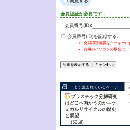
同意する
会員認証が必要です．
会員番号(ID):
会員番号(ID)を記録する.
会員認証情報をクッキーに
共用のパソコンの場合は、
よく読まれているページ
プラスチック分解研究
はどこへ向かうのか―ケ
ミカルリサイクルの歴史
と展望―
(32回)