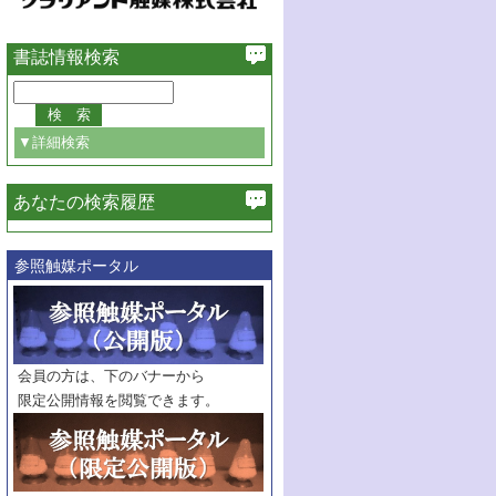
書誌情報検索
▼詳細検索
あなたの検索履歴
必ず含む
参照触媒ポータル
巻・号指定
巻
号
範囲指定
巻
号～
巻
会員の方は、下のバナーから
号
限定公開情報を閲覧できます。
触媒年鑑
年度
記事種別
マーク：
マークあり