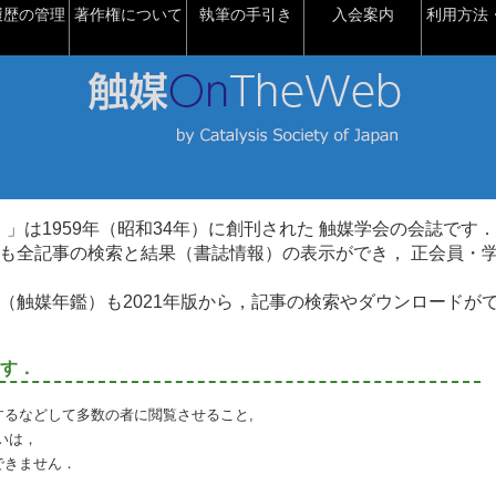
履歴の管理
著作権について
執筆の手引き
入会案内
利用方法・
talysis）」は1959年（昭和34年）に創刊された 触媒学会の会誌です．
も全記事の検索と結果（書誌情報）の表示ができ， 正会員・
（触媒年鑑）も2021年版から，記事の検索やダウンロードが
す．
るなどして多数の者に閲覧させること,
いは，
できません．