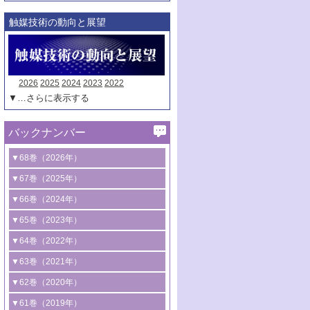
触媒技術の動向と展望
2026
2025
2024
2023
2022
▼…さらに表示する
バックナンバー
▼68巻（2026年）
1号 過酸化水素合成に関する研究動向
▼67巻（2025年）
2号 コンピューター技術により加速する
1号 CO
水素化によるグリーン燃料/グリ
▼66巻（2024年）
2
触媒開発
ーンケミカル製造
1号 低次元ナノ構造を有する触媒材料
▼65巻（2023年）
3号 有機分子変換やCO
資源化のための
2
2号 水素製造のための水分解技術に関す
2号 規制反応場を活用した固体触媒研究
1号 炭素が関わる触媒機能
▼64巻（2022年）
光触媒に関する最近の研究
る最近の研究
の新展開
2号 プラスチックケミカルリサイクルの
1号 合成ガス製造とCOを用いるケミカル
▼63巻（2021年）
B号 第137回触媒討論会（2026年）
3号 オレフィン系樹脂の精密合成に関す
3号 未踏分子変換を目指した酸化触媒プ
ための触媒技術
ズ合成の最新動向
1号 金触媒の新展開
▼62巻（2020年）
る最新技術
ロセスの最前線
3号 非酸化物系金属化合物を基盤とした
2号 化学品合成のための合金触媒開発
2号 ペロブスカイト
1号 触媒設計を拓く欠陥構造のキャラク
▼61巻（2019年）
4号 アルコール類の効率的変換を実現す
4号 シンクロトロン放射光および中性子
触媒材料の開発