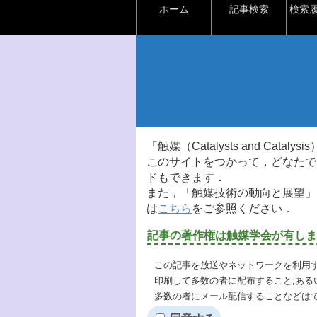
ホーム
記事検索
検索
「触媒（Catalysts and Ca
このサイトをつかって，どなたで
ドもできます．
また，「触媒技術の動向と展望」
は
こちら
をご参照ください．
記事の著作権は触媒学会が有しま
この記事を放送やネットワークを利用す
印刷して多数の者に配布すること,ある
多数の者にメール配信することなどは