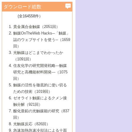
学）
7号 水素を利用する化成品合成の新潮流
6号 新しい固体酸触媒技術
5号 触媒を有効に使うための技術
ールホテル豊橋）
蔵技術の進歩
まで─
3号 メソポーラス物質の新展開
立大学）
3号 実用的ファインケミカル合成プロセス
ダウンロード総数
2号 第97回触媒討論会
1号 最近の触媒担体とその効果
▼46巻（2004年）
7号 ゼオライト合成における最近の進歩
6号 第106回触媒討論会
5号 CO
が関わる触媒・材料
B号 第111回触媒討論会（2013年・関西大
4号 錯体を利用したユニークな表面構造の
を実現する触媒
2
3号 リビング重合触媒の最近の展開
2号 第95回触媒討論会
(全164558件）
1号 部分酸化反応触媒の最前線
▼45巻（2003年）
学）
構築と機能
7号 有機分子触媒による精密有機合成
4号 バイオマス活用のための技術開発
6号 第104回触媒討論会
4号 今後の液体燃料を支える触媒技術
3号 化成品を合成するゼオライト触媒
2号 第93回触媒討論会
1号 なぜこの触媒が良いのか？
▼44巻（2002年）
貴金属合金触媒（2051回）
5号 若手会員による触媒研究の未来展望1：
8号 高機能化ポリオレフィンに向けた重合
5号 こんな物質，あんな物質―新たな触媒
7号 持続可能社会実現のための触媒および
5号 水素製造・貯蔵のための触媒技術の新
4号 水分解用光触媒材料
3号 特殊エネルギー場の触媒反応
触媒OnTheWeb Hacks─「触媒」
企業編
2号 第91回触媒討論会
触媒の最近の進展
1号 高次制御された触媒の化学
▼43巻（2001年）
の可能性―
触媒関連技術
しい展開
誌のウェブサイトを使う─（1659
5号 時間分解分光の進歩と応用
4号 生体内における金属の触媒作用
6号 第102回触媒討論会
3号 最近の自動車排ガス処理技術
2号 第89回触媒討論会
1号 グリーンケミストリーと触媒
▼42巻（2000年）
6号 第100回触媒討論会
8号 未来を拓く金属錯体
回）
6号 第98回触媒討論会
6号 第96回触媒討論会
5号 ファインケミカルズの展開に寄与する
7号 触媒・化学反応における計算化学の進
4号 触媒研究の現状と将来─第90回触媒討論
3号 触媒を利用した電気化学の新展開
2号 第87回触媒討論会特集号
1号 触媒反応工学の明日を拓く
▼41巻（1999年）
7号 『結晶の化学』を活かした触媒研究
光触媒はどこまでわかったか
7号 基礎化学品製造の触媒技術
触媒
歩
会Aから
7号 未来型金属錯体触媒開発への展望
4号 ナノ材料の調製と機能化
（1091回）
3号 生体触媒とバイオプロセス
2号 第85回触媒討論会
8号 イオン液体の応用
1号 孔、穴、あな?-特異な空間とその利用-
▼40巻（1998年）
8号 多機能型リアクター
6号 第94回触媒討論会
8号 若手研究者による触媒研究の未来展望
5号 基礎化学品製造の触媒技術
8号 超臨界流体を用いた化学プロセスの新
住友化学の研究開発戦略―触媒
5号 こんな触媒が欲しい
4号 水素製造・利用の触媒化学
3号 反応ダイナミクス
2号 第83回触媒討論会
1号 創立40周年記念・触媒化学この10年の
▼39巻（1997年）
2：大学・研究所編
展開
研究と高機能材料開発―（1075
7号 サブナノレベルでみた新しい表面現象
6号 第92回触媒討論会
6号 第90回触媒討論会
5号 触媒研究における新しい切り口：コン
進展と21世紀への提言/創立40周年記念・触
4号 超臨界流体の触媒反応への応用
3号 均一系触媒反応最前線
1号 均一系と不均一系触媒反応-その特徴と
回）
▼38巻（1996年）
8号 オレフィン重合触媒の新たな展
7号 基礎化学品製造の触媒技術
ビナトリアルケミストリー
媒学会この10年の歩みとこれから/創立40周
7号 触媒研究と学術雑誌/情報
5号 触媒のおもしろさをどのように伝える
接点
触媒の活性を徹底的に使い切る
4号 実用炭素材料の新展開
1号 触媒の構造と触媒作用/C1化学を中心と
▼37巻（1995年）
年記念・記録は語る
8号 資源の循環と触媒技術
6号 第88回触媒討論会特集号
か
ための技術（1019回）
8号 若い世代からみた触媒化学の現状と未
2号 第79回触媒討論会
5号 研究の方法論を考える
する21世紀への触媒
1号 ファインケミカルズと固体触媒
▼36巻（1994年）
2号 第81回触媒討論会
ゼオライト触媒によるクメン接
来
7号 企業における触媒研究のブレークスル
6号 第86回触媒討論会
3号 最新NO除去触媒の実用化研究
6号 第84回触媒討論会
2号 第77回触媒討論会
2号 第75回触媒討論会
触分解（921回）
1号 電気化学と触媒
▼35巻（1993年）
ー
3号 計算機触媒化学へのさそい
7号 水素化精製触媒の新しい展開
4号 新しい反応場を目指した触媒調製
7号 機能性金属材料と触媒
3号 オリンピックメダル:金・銀・銅はどん
酸化亜鉛の光触媒能の研究（837
3号 希土類を利用した触媒
2号 第73回触媒討論会
8号 この材料を触媒として使ってみません
4号 触媒劣化の制御と予測
1号 工業触媒開発マニュアル―探索から工
▼34巻（1992年）
8号 新しい反応性と機能性を目指した金属
な触媒作用を示すか
回）
5号 反応・分離技術の新しい展開
8号 触媒研究へのNMRの応用と展望
か？
業化まで
4号 触媒とリサイクル
3号 C4化学の展開
5号 最新の実用プロセスと触媒
クラスタ-化学
1号 インパクトを与えたこの研究
▼33巻（1991年）
光触媒反応（826回）
4号 触媒作用における機能の複合化
6号 第80回触媒討論会
2号 第71回触媒討論会
5号 エネルギー変換触媒
4号 《通常号》
6号 第82回触媒討論会
急速加熱急速冷却法による十面
2号 第69回触媒討論会
1号 触媒プロセス開発マニュアル―探索か
▼32巻（1990年）