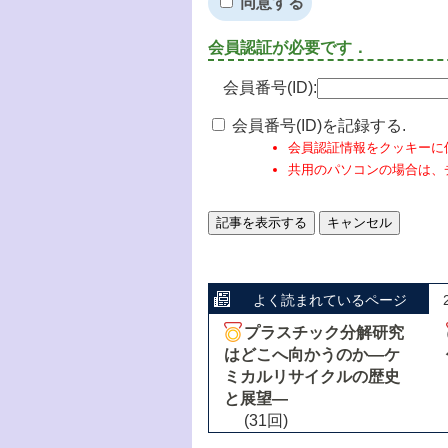
同意する
会員認証が必要です．
会員番号(ID):
会員番号(ID)を記録する.
会員認証情報をクッキーに
共用のパソコンの場合は、
よく読まれているページ
プラスチック分解研究
はどこへ向かうのか―ケ
ミカルリサイクルの歴史
と展望―
(31回)