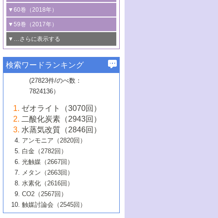
3号 CO
の排出削減および有効活用のた
タリゼーション
2
3号 特殊反応場を利用した触媒的分子変
る非貴金属触媒の研究動向
線を利用した触媒解析技術の最先端
1号 物質移動制御に着目した触媒プロセ
▼60巻（2018年）
4号 格子酸素・格子酸素欠陥を利用した
めの触媒技術
換反応
2号 機能化学品製造に資するクリーンな
ス開発
5号 ゼオライトの合成と応用における研
5号 単原子触媒
触媒反応
1号 固体酸触媒の最新の研究動向
▼59巻（2017年）
触媒的酸化反応
4号 若手による情報発信企画～とびたて
4号 多孔質材料を用いた触媒の新展開
究動向
2号 CO
フリー水素サプライチェーンに
2
6号 参照触媒委員会からのお知らせ
5号 生体触媒によるエネルギー変換反応
2号 二酸化炭素からの有用化学品合成
1号 いたるところに，触媒
▼…さらに表示する
若き触媒の研究者たち～（1）
3号 水処理のための触媒化学
5号 情報学的手法を用いた触媒開発
6号 ヘテロ接合界面
関わる触媒開発動向
B号 第133回触媒討論会（2023年）
6号 窒素とリンの循環のための触媒・機
3号 ナノ粒子・クラスター触媒の最前線
2号 機能性材料の局所構造解析のための
5号 若手による情報発信企画～とびたて
▼58巻（2016年）
4号 光触媒を用いた水分解の最新の研究
6号 カーボンニュートラルに向けた電解
B号 第135回触媒討論会（2025年）
3号 精密高分子合成に関する最近の研究
能性材料
最先端技術
検索ワードランキング
4号 60周年記念企画
若き触媒の研究者たち～（2）
動向
技術
1号 ユニークな構造の高分子を生み出す触
▼57巻（2015年）
動向
B号 第131回触媒討論会（2023年）
3号 無機分離膜材料の開発と触媒反応プ
5号 進化するゼオライト合成技術
6号 石油のノーブル・ユースを志向した
媒技術
(27823件/のべ数：
5号 次世代の触媒プロセスを支えるマイ
B号 第127回触媒討論会（2021年・オン
1号 水素キャリアにかかわる触媒技術の新
4号 バイオマス化成品製造のための触媒
▼56巻（2014年）
ロセスへの適用
触媒技術
7824136）
クロ波
6号 非貴金属系触媒における電気化学的
ライン開催(Zoom)のみ）
2号 リグニンからの化成品製造に向けた触
展開
技術
1号 特殊環境場を利用した材料合成
▼55巻（2013年）
4号 触媒研究における計算科学の利用
酸素還元反応
B号 第129回触媒討論会（2022年・京都
媒技術
6号 メタン転換技術の最新動向
ゼオライト（3070回）
2号 石油精製用触媒の最近の進展
5号 固体触媒による含窒素有機化合物変
2号 光触媒反応機構に関する最新の研究動
1号 高耐久性燃料電池システム用触媒にお
大学：オンライン・対面開催）
▼54巻（2012年）
5号 水素のふるまいを解き明かす最先端
B号 第121回触媒討論会（2018年・東京
3号 触媒研究の最先端～とびたて若き研究
二酸化炭素（2943回）
B号 第125回触媒討論会（2020年・工学
換の最前線
3号 固体酸化物形燃料電池（SOFC）におけ
向
ける新展開
研究
大学）
1号 規則性多孔体の利用技術における最近
▼53巻（2011年）
者たち～（1）
水蒸気改質（2846回）
院大学）
るアノード触媒上での燃料直接改質技術
6号 貴金属使用量低減に向けた自動車排
3号 固体高分子形燃料電池カソード触媒の
2号 リビングラジカル重合の最近の動向
6号 低級アルカンの有効利用のための触
の進歩
アンモニア（2820回）
4号 触媒研究の最先端～とびたて若き研究
1号 金属学から見る合金触媒の新展開
▼52巻（2010年）
ガス浄化触媒の開発
4号 コアシェル構造の制御による触媒機能
開発動向
媒技術
白金（2782回）
3号 天然ガスの化学工業的展開に関する触
2号 第109回触媒討論会
者たち～（2）
2号 第107回触媒討論会
の向上
1号 触媒の劣化対策と長寿命触媒開発
B号 第123回触媒討論会（2019年・大阪
▼51巻（2009年）
4号 人工光合成に向けた近年のアプローチ
光触媒（2667回）
媒技術
B号 第119回触媒討論会（2017年・首都
3号 貴金属低減技術の最新動向
5号 触媒研究の最先端～とびたて若き研究
市立大学）
3号 触媒のその場観察法の進歩（１）
5号 工業触媒およびその周辺技術の最近の
2号 第105回触媒討論会
1号 炭素材料－熱い注目を集める材料－
▼50巻（2008年）
メタン（2663回）
大学東京）
5号 未利用熱エネルギーの有効活用に貢献
4号 貴金属触媒の精密構造制御とその活用
者たち～（3）
4号 貴金属代替技術の最新動向
進歩
水素化（2616回）
4号 触媒のその場観察法の進歩（２）
3号 ナノ構造が拓く新機能
する触媒技術
2号 第103回触媒討論会
1号 触媒化学と学会のこの10年，半世紀，
▼49巻（2007年）
5号 バイオマス化成品製造のための固体触
6号 イオニクス材料と燃料電池・電解合成
5号 光触媒による物質変換反応の新展開
CO2（2567回）
6号 ナノシート
5号 不活性結合の触媒的活性化による有機
そして未来
4号 活性サイトおよびその環境の精密な設
6号 ポリオキソメタレート
3号 環境浄化用光触媒の現状と課題
媒の開発
1号 含フッ素化合物の合成と触媒
▼48巻（2006年）
の最新の研究動向
触媒討論会（2545回）
6号 グラフェン
合成
B号 第115回触媒討論会（2015年・成蹊大
計による触媒の高機能化
2号 第101回触媒討論会
B号 第113回触媒討論会（2014年・ロワジ
4号 水素社会の実現に向けた水素製造・貯
6号 ナノ空間─吸着状態解析から新機能開拓
2号 第99回触媒討論会
B号 第117回触媒討論会（2016年・大阪府
1号 固体酸触媒の最近の進歩
▼47巻（2005年）