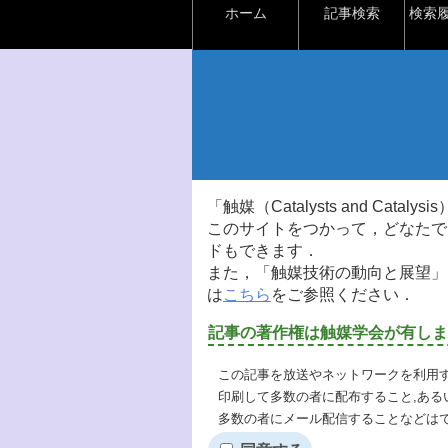
ホーム
記事検索
検索
「触媒（Catalysts and Ca
このサイトをつかって，どなたで
ドもできます．
また，「触媒技術の動向と展望」
は
こちら
をご参照ください．
記事の著作権は触媒学会が有しま
この記事を放送やネットワークを利用す
印刷して多数の者に配布すること,ある
多数の者にメール配信することなどは