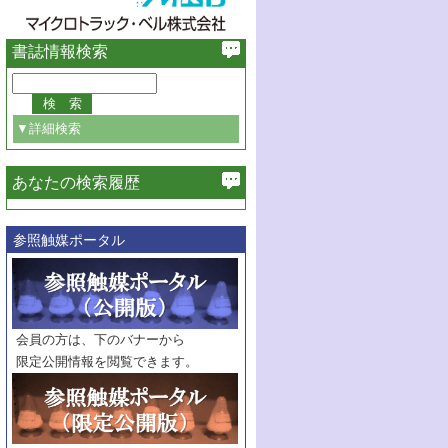
書誌情報検索
▼詳細検索
あなたの検索履歴
必ず含む
参照触媒ポータル
巻・号指定
巻
号
範囲指定
巻
号～
巻
会員の方は、下のバナーから
号
限定公開情報を閲覧できます。
触媒年鑑
年度
記事種別
マーク：
マークあり