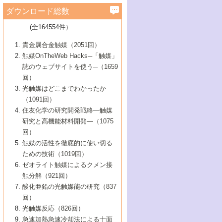
学）
7号 水素を利用する化成品合成の新潮流
6号 新しい固体酸触媒技術
5号 触媒を有効に使うための技術
ールホテル豊橋）
蔵技術の進歩
まで─
3号 メソポーラス物質の新展開
立大学）
3号 実用的ファインケミカル合成プロセス
ダウンロード総数
2号 第97回触媒討論会
1号 最近の触媒担体とその効果
▼46巻（2004年）
7号 ゼオライト合成における最近の進歩
6号 第106回触媒討論会
5号 CO
が関わる触媒・材料
B号 第111回触媒討論会（2013年・関西大
4号 錯体を利用したユニークな表面構造の
を実現する触媒
2
3号 リビング重合触媒の最近の展開
2号 第95回触媒討論会
(全164554件）
1号 部分酸化反応触媒の最前線
▼45巻（2003年）
学）
構築と機能
7号 有機分子触媒による精密有機合成
4号 バイオマス活用のための技術開発
6号 第104回触媒討論会
4号 今後の液体燃料を支える触媒技術
3号 化成品を合成するゼオライト触媒
2号 第93回触媒討論会
1号 なぜこの触媒が良いのか？
▼44巻（2002年）
貴金属合金触媒（2051回）
5号 若手会員による触媒研究の未来展望1：
8号 高機能化ポリオレフィンに向けた重合
5号 こんな物質，あんな物質―新たな触媒
7号 持続可能社会実現のための触媒および
5号 水素製造・貯蔵のための触媒技術の新
4号 水分解用光触媒材料
3号 特殊エネルギー場の触媒反応
触媒OnTheWeb Hacks─「触媒」
企業編
2号 第91回触媒討論会
触媒の最近の進展
1号 高次制御された触媒の化学
▼43巻（2001年）
の可能性―
触媒関連技術
しい展開
誌のウェブサイトを使う─（1659
5号 時間分解分光の進歩と応用
4号 生体内における金属の触媒作用
6号 第102回触媒討論会
3号 最近の自動車排ガス処理技術
2号 第89回触媒討論会
1号 グリーンケミストリーと触媒
▼42巻（2000年）
6号 第100回触媒討論会
8号 未来を拓く金属錯体
回）
6号 第98回触媒討論会
6号 第96回触媒討論会
5号 ファインケミカルズの展開に寄与する
7号 触媒・化学反応における計算化学の進
4号 触媒研究の現状と将来─第90回触媒討論
3号 触媒を利用した電気化学の新展開
2号 第87回触媒討論会特集号
1号 触媒反応工学の明日を拓く
▼41巻（1999年）
7号 『結晶の化学』を活かした触媒研究
光触媒はどこまでわかったか
7号 基礎化学品製造の触媒技術
触媒
歩
会Aから
7号 未来型金属錯体触媒開発への展望
4号 ナノ材料の調製と機能化
（1091回）
3号 生体触媒とバイオプロセス
2号 第85回触媒討論会
8号 イオン液体の応用
1号 孔、穴、あな?-特異な空間とその利用-
▼40巻（1998年）
8号 多機能型リアクター
6号 第94回触媒討論会
8号 若手研究者による触媒研究の未来展望
5号 基礎化学品製造の触媒技術
8号 超臨界流体を用いた化学プロセスの新
住友化学の研究開発戦略―触媒
5号 こんな触媒が欲しい
4号 水素製造・利用の触媒化学
3号 反応ダイナミクス
2号 第83回触媒討論会
1号 創立40周年記念・触媒化学この10年の
▼39巻（1997年）
2：大学・研究所編
展開
研究と高機能材料開発―（1075
7号 サブナノレベルでみた新しい表面現象
6号 第92回触媒討論会
6号 第90回触媒討論会
5号 触媒研究における新しい切り口：コン
進展と21世紀への提言/創立40周年記念・触
4号 超臨界流体の触媒反応への応用
3号 均一系触媒反応最前線
1号 均一系と不均一系触媒反応-その特徴と
回）
▼38巻（1996年）
8号 オレフィン重合触媒の新たな展
7号 基礎化学品製造の触媒技術
ビナトリアルケミストリー
媒学会この10年の歩みとこれから/創立40周
7号 触媒研究と学術雑誌/情報
5号 触媒のおもしろさをどのように伝える
接点
触媒の活性を徹底的に使い切る
4号 実用炭素材料の新展開
1号 触媒の構造と触媒作用/C1化学を中心と
▼37巻（1995年）
年記念・記録は語る
8号 資源の循環と触媒技術
6号 第88回触媒討論会特集号
か
ための技術（1019回）
8号 若い世代からみた触媒化学の現状と未
2号 第79回触媒討論会
5号 研究の方法論を考える
する21世紀への触媒
1号 ファインケミカルズと固体触媒
▼36巻（1994年）
2号 第81回触媒討論会
ゼオライト触媒によるクメン接
来
7号 企業における触媒研究のブレークスル
6号 第86回触媒討論会
3号 最新NO除去触媒の実用化研究
6号 第84回触媒討論会
2号 第77回触媒討論会
2号 第75回触媒討論会
触分解（921回）
1号 電気化学と触媒
▼35巻（1993年）
ー
3号 計算機触媒化学へのさそい
7号 水素化精製触媒の新しい展開
4号 新しい反応場を目指した触媒調製
7号 機能性金属材料と触媒
3号 オリンピックメダル:金・銀・銅はどん
酸化亜鉛の光触媒能の研究（837
3号 希土類を利用した触媒
2号 第73回触媒討論会
8号 この材料を触媒として使ってみません
4号 触媒劣化の制御と予測
1号 工業触媒開発マニュアル―探索から工
▼34巻（1992年）
8号 新しい反応性と機能性を目指した金属
な触媒作用を示すか
回）
5号 反応・分離技術の新しい展開
8号 触媒研究へのNMRの応用と展望
か？
業化まで
4号 触媒とリサイクル
3号 C4化学の展開
5号 最新の実用プロセスと触媒
クラスタ-化学
1号 インパクトを与えたこの研究
▼33巻（1991年）
光触媒反応（826回）
4号 触媒作用における機能の複合化
6号 第80回触媒討論会
2号 第71回触媒討論会
5号 エネルギー変換触媒
4号 《通常号》
6号 第82回触媒討論会
急速加熱急速冷却法による十面
2号 第69回触媒討論会
1号 触媒プロセス開発マニュアル―探索か
▼32巻（1990年）