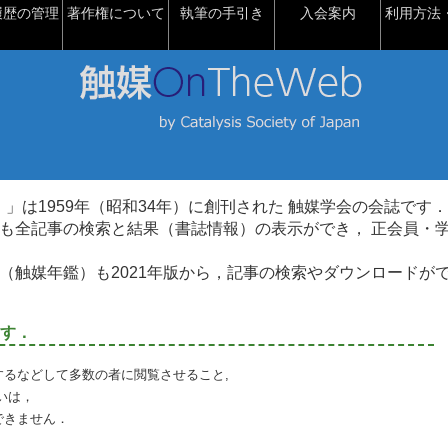
履歴の管理
著作権について
執筆の手引き
入会案内
利用方法・
talysis）」は1959年（昭和34年）に創刊された 触媒学会の会誌です．
も全記事の検索と結果（書誌情報）の表示ができ， 正会員・
（触媒年鑑）も2021年版から，記事の検索やダウンロードが
す．
るなどして多数の者に閲覧させること,
いは，
できません．