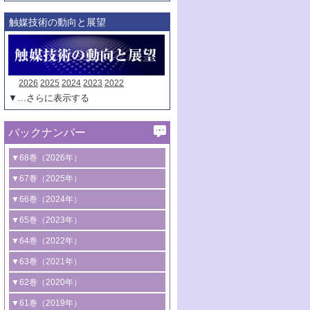
触媒技術の動向と展望
2026
2025
2024
2023
2022
▼…さらに表示する
バックナンバー
▼68巻（2026年）
1号 過酸化水素合成に関する研究動向
▼67巻（2025年）
2号 コンピューター技術により加速する
1号 CO
水素化によるグリーン燃料/グリ
▼66巻（2024年）
2
触媒開発
ーンケミカル製造
1号 低次元ナノ構造を有する触媒材料
▼65巻（2023年）
3号 有機分子変換やCO
資源化のための
2
2号 水素製造のための水分解技術に関す
2号 規制反応場を活用した固体触媒研究
1号 炭素が関わる触媒機能
▼64巻（2022年）
光触媒に関する最近の研究
る最近の研究
の新展開
2号 プラスチックケミカルリサイクルの
1号 合成ガス製造とCOを用いるケミカル
▼63巻（2021年）
B号 第137回触媒討論会（2026年）
3号 オレフィン系樹脂の精密合成に関す
3号 未踏分子変換を目指した酸化触媒プ
ための触媒技術
ズ合成の最新動向
1号 金触媒の新展開
▼62巻（2020年）
る最新技術
ロセスの最前線
3号 非酸化物系金属化合物を基盤とした
2号 化学品合成のための合金触媒開発
2号 ペロブスカイト
1号 触媒設計を拓く欠陥構造のキャラク
▼61巻（2019年）
4号 アルコール類の効率的変換を実現す
4号 シンクロトロン放射光および中性子
触媒材料の開発