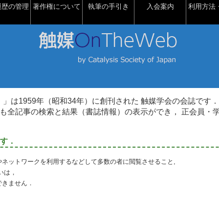
履歴の管理
著作権について
執筆の手引き
入会案内
利用方法・
talysis）」は1959年（昭和34年）に創刊された 触媒学会の会誌です．
も全記事の検索と結果（書誌情報）の表示ができ， 正会員・
す．
やネットワークを利用するなどして多数の者に閲覧させること,
いは，
できません．