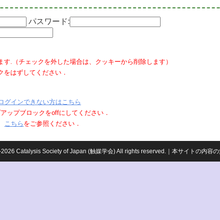
パスワード:
ます.（チェックを外した場合は、クッキーから削除します）
クをはずしてください．
ログインできない方はこちら
ポップアップブロックをoffにしてください．
、
こちら
をご参照ください．
959-2026 Catalysis Society of Japan (触媒学会) All rights reserved.｜本