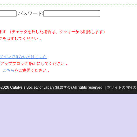
パスワード:
ます.（チェックを外した場合は、クッキーから削除します）
クをはずしてください．
グインできない方はこちら
ポップアップブロックをoffにしてください．
、
こちら
をご参照ください．
959-2026 Catalysis Society of Japan (触媒学会) All rights reserved.｜本