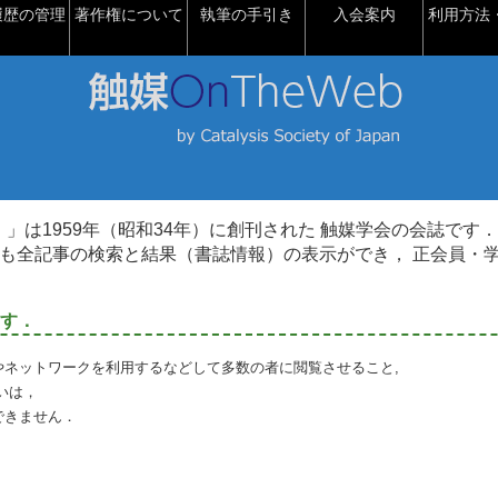
履歴の管理
著作権について
執筆の手引き
入会案内
利用方法・
talysis）」は1959年（昭和34年）に創刊された 触媒学会の会誌です．
も全記事の検索と結果（書誌情報）の表示ができ， 正会員・
す．
やネットワークを利用するなどして多数の者に閲覧させること,
いは，
できません．