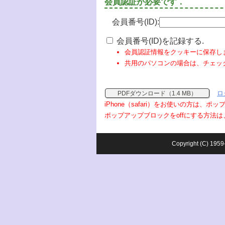
会員認証が必要です．
会員番号(ID):
会員番号(ID)を記録する.
会員認証情報をクッキーに保存し
共用のパソコンの場合は、チェッ
ロ
PDFダウンロード（1.4 MB）
iPhone（safari）をお使いの方は、
ポップアップブロックをoffにする方法は
Copyright (C) 1