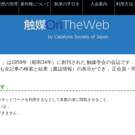
履歴の管理
著作権について
執筆の手引き
入会案内
利用方法・
talysis）」は1959年（昭和34年）に創刊された 触媒学会の会誌です．
も全記事の検索と結果（書誌情報）の表示ができ， 正会員・
す．
やネットワークを利用するなどして多数の者に閲覧させること,
いは，
できません．