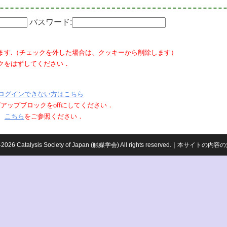
パスワード:
ます.（チェックを外した場合は、クッキーから削除します）
クをはずしてください．
ログインできない方はこちら
ポップアップブロックをoffにしてください．
、
こちら
をご参照ください．
959-2026 Catalysis Society of Japan (触媒学会) All rights reserved.｜本