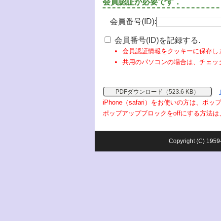
会員認証が必要です．
会員番号(ID):
会員番号(ID)を記録する.
会員認証情報をクッキーに保存し
共用のパソコンの場合は、チェッ
PDFダウンロード（523.6 KB）
iPhone（safari）をお使いの方は、
ポップアップブロックをoffにする方法は
Copyright (C) 1