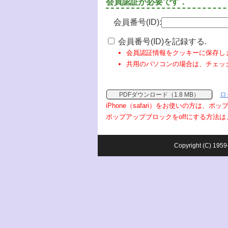
会員認証が必要です．
会員番号(ID):
会員番号(ID)を記録する.
会員認証情報をクッキーに保存し
共用のパソコンの場合は、チェッ
ロ
PDFダウンロード（1.8 MB）
iPhone（safari）をお使いの方は、
ポップアップブロックをoffにする方法は
Copyright (C) 1