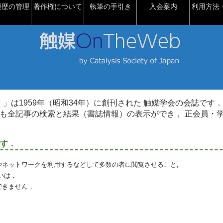
履歴の管理
著作権について
執筆の手引き
入会案内
利用方法・
talysis）」は1959年（昭和34年）に創刊された 触媒学会の会誌です．
も全記事の検索と結果（書誌情報）の表示ができ， 正会員・
す．
やネットワークを利用するなどして多数の者に閲覧させること,
いは，
できません．