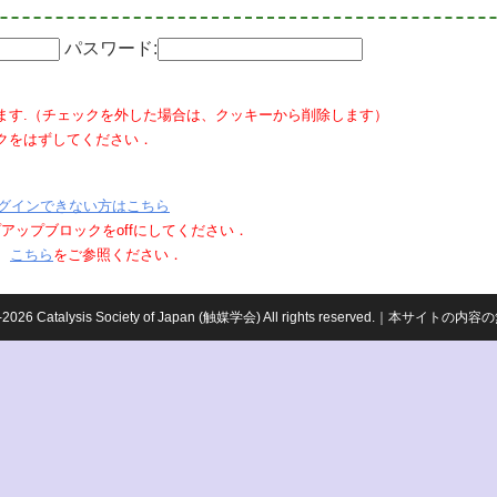
パスワード:
ます.（チェックを外した場合は、クッキーから削除します）
クをはずしてください．
グインできない方はこちら
ポップアップブロックをoffにしてください．
、
こちら
をご参照ください．
959-2026 Catalysis Society of Japan (触媒学会) All rights reserved.｜本