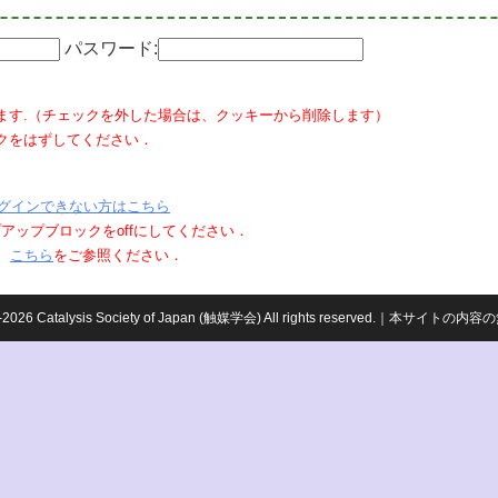
パスワード:
ます.（チェックを外した場合は、クッキーから削除します）
クをはずしてください．
グインできない方はこちら
ポップアップブロックをoffにしてください．
、
こちら
をご参照ください．
959-2026 Catalysis Society of Japan (触媒学会) All rights reserved.｜本