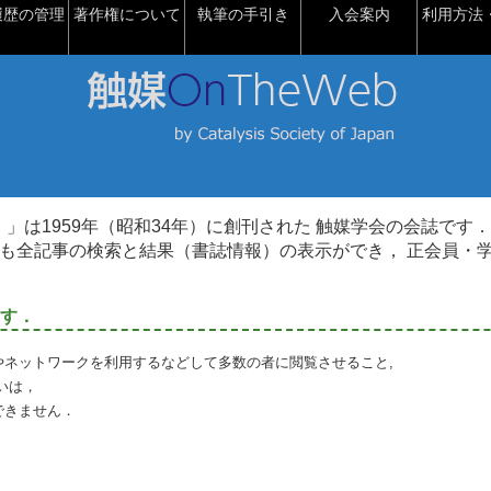
履歴の管理
著作権について
執筆の手引き
入会案内
利用方法・
talysis）」は1959年（昭和34年）に創刊された 触媒学会の会誌です．
も全記事の検索と結果（書誌情報）の表示ができ， 正会員・
す．
やネットワークを利用するなどして多数の者に閲覧させること,
いは，
できません．