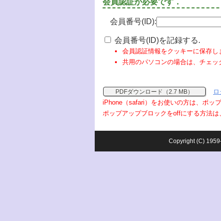
会員認証が必要です．
会員番号(ID):
会員番号(ID)を記録する.
会員認証情報をクッキーに保存し
共用のパソコンの場合は、チェッ
ロ
PDFダウンロード（2.7 MB）
iPhone（safari）をお使いの方は、
ポップアップブロックをoffにする方法は
Copyright (C) 1