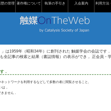
履歴の管理
著作権について
執筆の手引き
入会案内
利用方法・
talysis）」は1959年（昭和34年）に創刊された 触媒学会の会誌です．
も全記事の検索と結果（書誌情報）の表示ができ， 正会員・
す．
やネットワークを利用するなどして多数の者に閲覧させること,
いは，
できません．