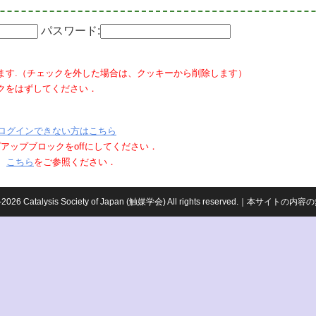
パスワード:
ます.（チェックを外した場合は、クッキーから削除します）
クをはずしてください．
ログインできない方はこちら
ポップアップブロックをoffにしてください．
、
こちら
をご参照ください．
959-2026 Catalysis Society of Japan (触媒学会) All rights reserved.｜本