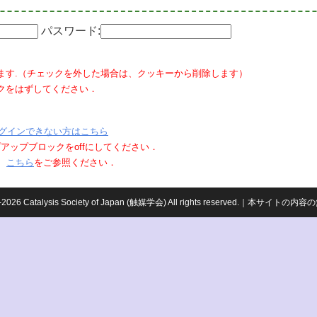
パスワード:
ます.（チェックを外した場合は、クッキーから削除します）
クをはずしてください．
グインできない方はこちら
ポップアップブロックをoffにしてください．
、
こちら
をご参照ください．
959-2026 Catalysis Society of Japan (触媒学会) All rights reserved.｜本