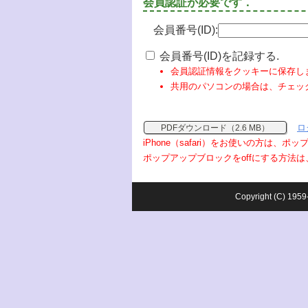
会員認証が必要です．
会員番号(ID):
会員番号(ID)を記録する.
会員認証情報をクッキーに保存し
共用のパソコンの場合は、チェッ
ロ
PDFダウンロード（2.6 MB）
iPhone（safari）をお使いの方は、
ポップアップブロックをoffにする方法は
Copyright (C) 1