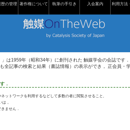
履歴の管理
著作権について
執筆の手引き
入会案内
利用方法・
talysis）」は1959年（昭和34年）に創刊された 触媒学会の会誌です．
も全記事の検索と結果（書誌情報）の表示ができ， 正会員・
す．
やネットワークを利用するなどして多数の者に閲覧させること,
いは，
できません．