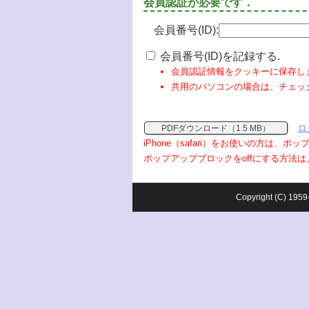
会員認証が必要です．
会員番号(ID):
会員番号(ID)を記録する.
会員認証情報をクッキーに保存し
共用のパソコンの場合は、チェッ
ロ
PDFダウンロード（1.5 MB）
iPhone（safari）をお使いの方は、
ポップアップブロックをoffにする方法は
Copyright (C) 1