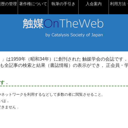
履歴の管理
著作権について
執筆の手引き
入会案内
利用方法・
talysis）」は1959年（昭和34年）に創刊された 触媒学会の会誌です．
も全記事の検索と結果（書誌情報）の表示ができ， 正会員・
す．
やネットワークを利用するなどして多数の者に閲覧させること,
いは，
できません．