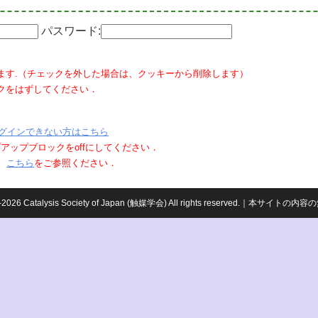
パスワード:
ます.（チェックを外した場合は、クッキーから削除します）
クをはずしてください．
グインできない方はこちら
ポップアップブロックをoffにしてください．
、
こちら
をご参照ください．
959-2026 Catalysis Society of Japan (触媒学会) All rights reserved.｜本