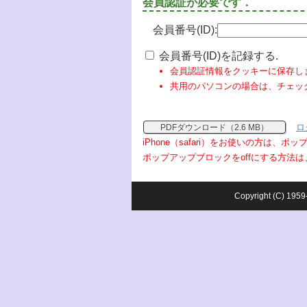
会員認証が必要です．
会員番号(ID):
会員番号(ID)を記録する.
会員認証情報をクッキーに保存し
共用のパソコンの場合は、チェッ
ロ
PDFダウンロード（2.6 MB）
iPhone（safari）をお使いの方は、
ポップアップブロックをoffにする方法は
Copyright (C) 1