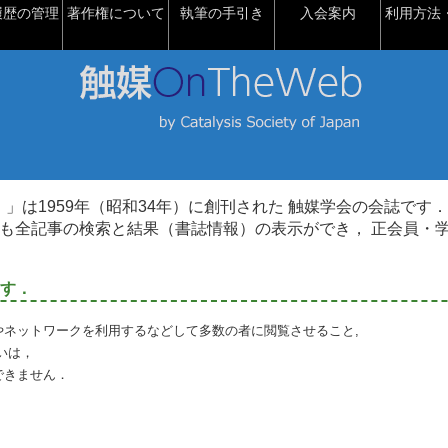
履歴の管理
著作権について
執筆の手引き
入会案内
利用方法・
talysis）」は1959年（昭和34年）に創刊された 触媒学会の会誌です．
も全記事の検索と結果（書誌情報）の表示ができ， 正会員・
す．
やネットワークを利用するなどして多数の者に閲覧させること,
いは，
できません．