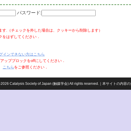
パスワード:
ます.（チェックを外した場合は、クッキーから削除します）
クをはずしてください．
グインできない方はこちら
ポップアップブロックをoffにしてください．
、
こちら
をご参照ください．
959-2026 Catalysis Society of Japan (触媒学会) All rights reserved.｜本