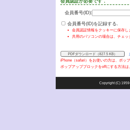
会員認証が必要です．
会員番号(ID):
会員番号(ID)を記録する.
会員認証情報をクッキーに保存し
共用のパソコンの場合は、チェッ
PDFダウンロード（827.5 KB）
iPhone（safari）をお使いの方は、
ポップアップブロックをoffにする方法は
Copyright (C) 1