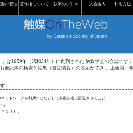
履歴の管理
著作権について
執筆の手引き
入会案内
利用方法・
talysis）」は1959年（昭和34年）に創刊された 触媒学会の会誌です．
も全記事の検索と結果（書誌情報）の表示ができ， 正会員・
す．
やネットワークを利用するなどして多数の者に閲覧させること,
いは，
できません．