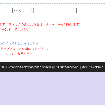
パスワード:
ます.（チェックを外した場合は、クッキーから削除します）
クをはずしてください．
ログインできない方はこちら
ポップアップブロックをoffにしてください．
、
こちら
をご参照ください．
959-2026 Catalysis Society of Japan (触媒学会) All rights reserved.｜本