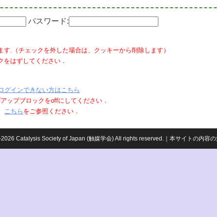
パスワード:
ます.（チェックを外した場合は、クッキーから削除します）
クをはずしてください．
ログインできない方はこちら
ポップアップブロックをoffにしてください．
、
こちら
をご参照ください．
959-2026 Catalysis Society of Japan (触媒学会) All rights reserved.｜本