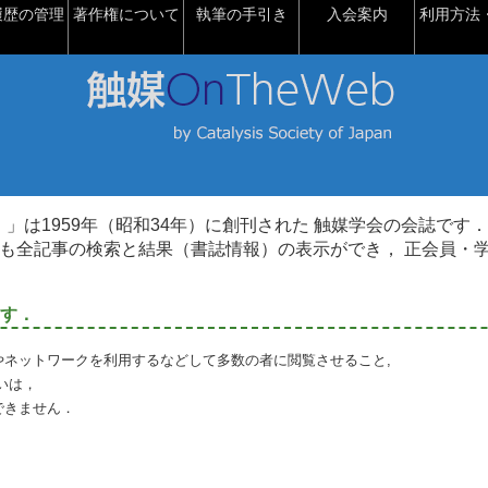
履歴の管理
著作権について
執筆の手引き
入会案内
利用方法・
talysis）」は1959年（昭和34年）に創刊された 触媒学会の会誌です．
も全記事の検索と結果（書誌情報）の表示ができ， 正会員・
す．
やネットワークを利用するなどして多数の者に閲覧させること,
いは，
できません．