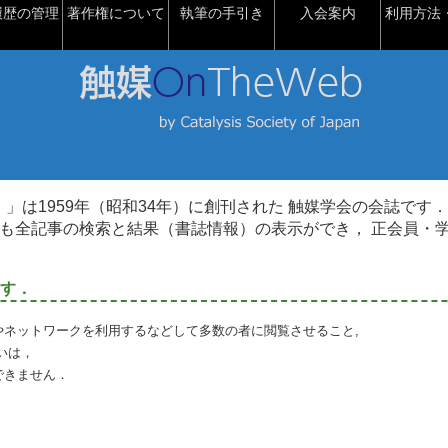
履歴の管理
著作権について
執筆の手引き
入会案内
利用方法・
talysis）」は1959年（昭和34年）に創刊された 触媒学会の会誌です．
も全記事の検索と結果（書誌情報）の表示ができ， 正会員・
す．
やネットワークを利用するなどして多数の者に閲覧させること,
いは，
できません．