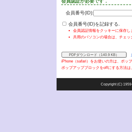
会員認証が必要です．
会員番号(ID):
会員番号(ID)を記録する.
会員認証情報をクッキーに保存し
共用のパソコンの場合は、チェッ
PDFダウンロード（140.9 KB）
iPhone（safari）をお使いの方は、
ポップアップブロックをoffにする方法は
Copyright (C) 1