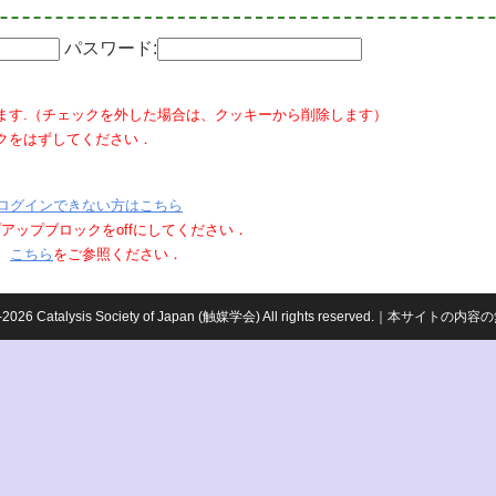
パスワード:
ます.（チェックを外した場合は、クッキーから削除します）
クをはずしてください．
ログインできない方はこちら
ポップアップブロックをoffにしてください．
、
こちら
をご参照ください．
959-2026 Catalysis Society of Japan (触媒学会) All rights reserved.｜本