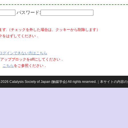
パスワード:
ます.（チェックを外した場合は、クッキーから削除します）
クをはずしてください．
ログインできない方はこちら
ポップアップブロックをoffにしてください．
、
こちら
をご参照ください．
959-2026 Catalysis Society of Japan (触媒学会) All rights reserved.｜本