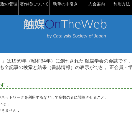
履歴の管理
著作権について
執筆の手引き
入会案内
利用方法・
talysis）」は1959年（昭和34年）に創刊された 触媒学会の会誌です．
も全記事の検索と結果（書誌情報）の表示ができ， 正会員・
す．
やネットワークを利用するなどして多数の者に閲覧させること,
いは，
できません．