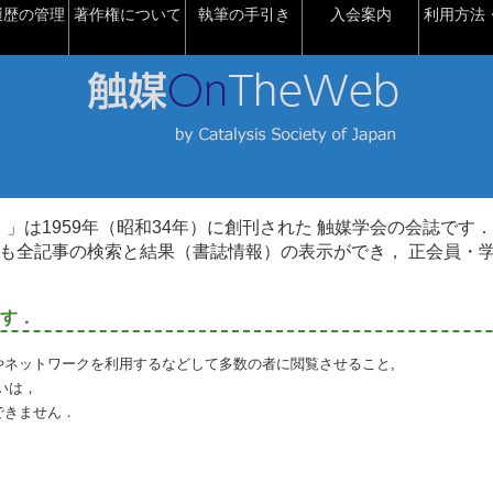
履歴の管理
著作権について
執筆の手引き
入会案内
利用方法・
talysis）」は1959年（昭和34年）に創刊された 触媒学会の会誌です．
も全記事の検索と結果（書誌情報）の表示ができ， 正会員・
す．
やネットワークを利用するなどして多数の者に閲覧させること,
いは，
できません．