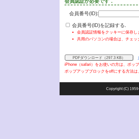
会員認証が必要です．
会員番号(ID):
会員番号(ID)を記録する.
会員認証情報をクッキーに保存し
共用のパソコンの場合は、チェッ
PDFダウンロード（297.3 KB）
iPhone（safari）をお使いの方は、
ポップアップブロックをoffにする方法は
Copyright (C) 1