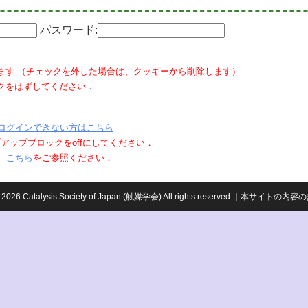
パスワード:
ます.（チェックを外した場合は、クッキーから削除します）
クをはずしてください．
ログインできない方はこちら
ポップアップブロックをoffにしてください．
、
こちら
をご参照ください．
959-2026 Catalysis Society of Japan (触媒学会) All rights reserved.｜本