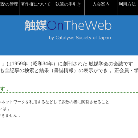
履歴の管理
著作権について
執筆の手引き
入会案内
利用方法・
talysis）」は1959年（昭和34年）に創刊された 触媒学会の会誌です．
も全記事の検索と結果（書誌情報）の表示ができ， 正会員・
す．
やネットワークを利用するなどして多数の者に閲覧させること,
いは，
できません．