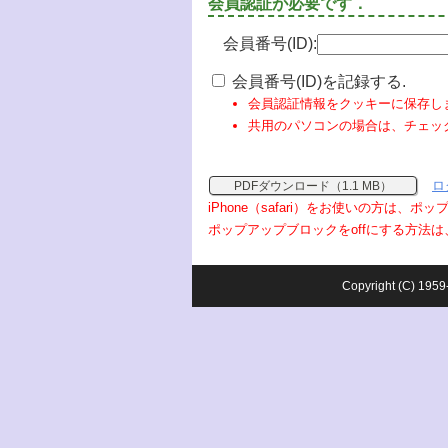
会員認証が必要です．
会員番号(ID):
会員番号(ID)を記録する.
会員認証情報をクッキーに保存し
共用のパソコンの場合は、チェッ
ロ
PDFダウンロード（1.1 MB）
iPhone（safari）をお使いの方は、
ポップアップブロックをoffにする方法は
Copyright (C) 1