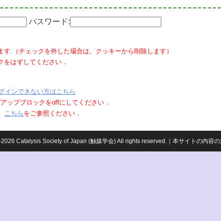
パスワード:
ます.（チェックを外した場合は、クッキーから削除します）
クをはずしてください．
グインできない方はこちら
ポップアップブロックをoffにしてください．
、
こちら
をご参照ください．
959-2026 Catalysis Society of Japan (触媒学会) All rights reserved.｜本