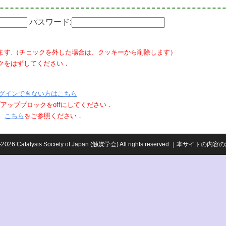
パスワード:
ます.（チェックを外した場合は、クッキーから削除します）
クをはずしてください．
グインできない方はこちら
ポップアップブロックをoffにしてください．
、
こちら
をご参照ください．
959-2026 Catalysis Society of Japan (触媒学会) All rights reserved.｜本