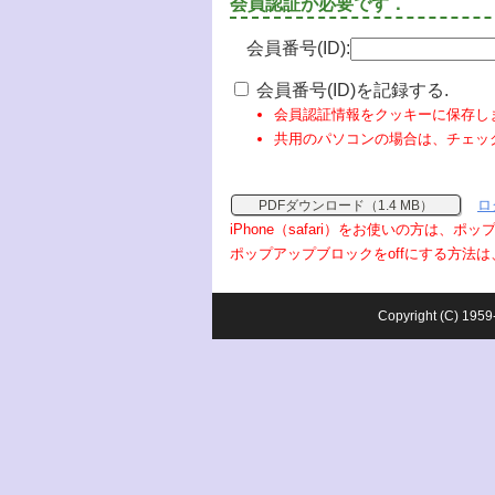
会員認証が必要です．
会員番号(ID):
会員番号(ID)を記録する.
会員認証情報をクッキーに保存し
共用のパソコンの場合は、チェッ
ロ
PDFダウンロード（1.4 MB）
iPhone（safari）をお使いの方は、
ポップアップブロックをoffにする方法は
Copyright (C) 1