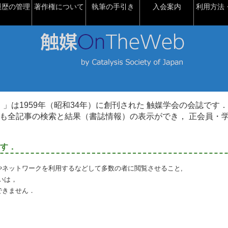
履歴の管理
著作権について
執筆の手引き
入会案内
利用方法・
talysis）」は1959年（昭和34年）に創刊された 触媒学会の会誌です．
も全記事の検索と結果（書誌情報）の表示ができ， 正会員・
す．
やネットワークを利用するなどして多数の者に閲覧させること,
いは，
できません．