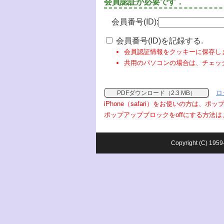
会員認証が必要です．
会員番号(ID):
会員番号(ID)を記録する.
会員認証情報をクッキーに保存し
共用のパソコンの場合は、チェッ
ロ
PDFダウンロード（2.3 MB）
iPhone（safari）をお使いの方は、
ポップアップブロックをoffにする方法は
Copyright (C) 1