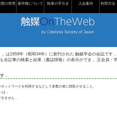
履歴の管理
著作権について
執筆の手引き
入会案内
利用方法・
talysis）」は1959年（昭和34年）に創刊された 触媒学会の会誌です．
も全記事の検索と結果（書誌情報）の表示ができ， 正会員・
す．
やネットワークを利用するなどして多数の者に閲覧させること,
いは，
できません．