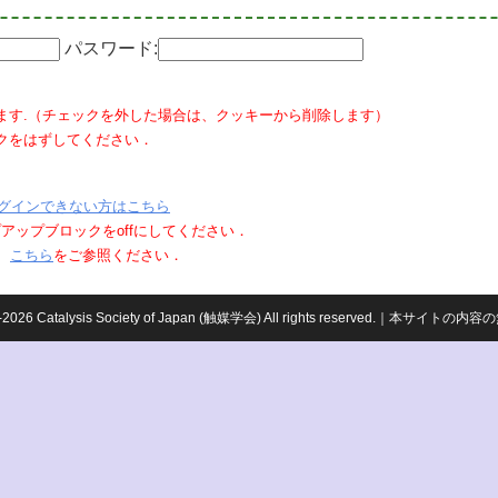
パスワード:
ます.（チェックを外した場合は、クッキーから削除します）
クをはずしてください．
グインできない方はこちら
ポップアップブロックをoffにしてください．
、
こちら
をご参照ください．
959-2026 Catalysis Society of Japan (触媒学会) All rights reserved.｜本