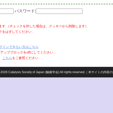
パスワード:
ます.（チェックを外した場合は、クッキーから削除します）
クをはずしてください．
グインできない方はこちら
ポップアップブロックをoffにしてください．
、
こちら
をご参照ください．
959-2026 Catalysis Society of Japan (触媒学会) All rights reserved.｜本