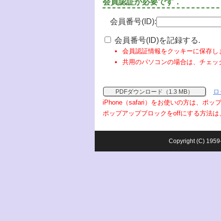
会員認証が必要です．
会員番号(ID):
会員番号(ID)を記録する.
会員認証情報をクッキーに保存し
共用のパソコンの場合は、チェッ
ロ
PDFダウンロード（1.3 MB）
iPhone（safari）をお使いの方は、
ポップアップブロックをoffにする方法は
Copyright (C) 1