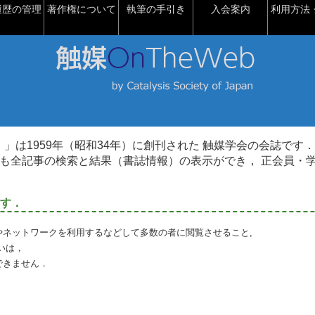
履歴の管理
著作権について
執筆の手引き
入会案内
利用方法・
talysis）」は1959年（昭和34年）に創刊された 触媒学会の会誌です．
も全記事の検索と結果（書誌情報）の表示ができ， 正会員・
す．
やネットワークを利用するなどして多数の者に閲覧させること,
いは，
できません．