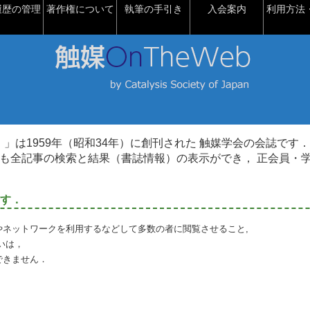
履歴の管理
著作権について
執筆の手引き
入会案内
利用方法・
talysis）」は1959年（昭和34年）に創刊された 触媒学会の会誌です．
も全記事の検索と結果（書誌情報）の表示ができ， 正会員・
す．
やネットワークを利用するなどして多数の者に閲覧させること,
いは，
できません．