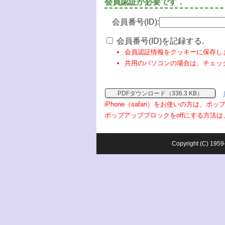
会員認証が必要です．
会員番号(ID):
会員番号(ID)を記録する.
会員認証情報をクッキーに保存し
共用のパソコンの場合は、チェッ
PDFダウンロード（336.3 KB）
iPhone（safari）をお使いの方は、
ポップアップブロックをoffにする方法は
Copyright (C) 1