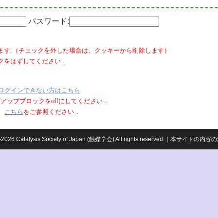
パスワード:
ます.（チェックを外した場合は、クッキーから削除します）
クをはずしてください．
ログインできない方はこちら
ポップアップブロックをoffにしてください．
、
こちら
をご参照ください．
959-2026 Catalysis Society of Japan (触媒学会) All rights reserved.｜本