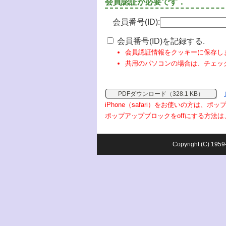
会員認証が必要です．
会員番号(ID):
会員番号(ID)を記録する.
会員認証情報をクッキーに保存し
共用のパソコンの場合は、チェッ
PDFダウンロード（328.1 KB）
iPhone（safari）をお使いの方は、
ポップアップブロックをoffにする方法は
Copyright (C) 1