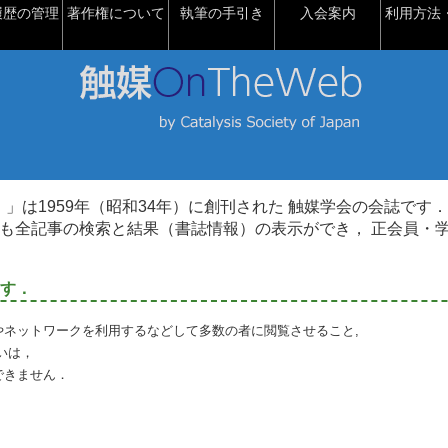
履歴の管理
著作権について
執筆の手引き
入会案内
利用方法・
talysis）」は1959年（昭和34年）に創刊された 触媒学会の会誌です．
も全記事の検索と結果（書誌情報）の表示ができ， 正会員・
す．
やネットワークを利用するなどして多数の者に閲覧させること,
いは，
できません．