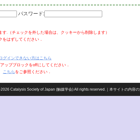
パスワード:
ます.（チェックを外した場合は、クッキーから削除します）
クをはずしてください．
ログインできない方はこちら
ポップアップブロックをoffにしてください．
、
こちら
をご参照ください．
959-2026 Catalysis Society of Japan (触媒学会) All rights reserved.｜本