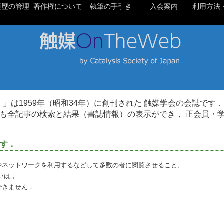
履歴の管理
著作権について
執筆の手引き
入会案内
利用方法・
talysis）」は1959年（昭和34年）に創刊された 触媒学会の会誌です．
も全記事の検索と結果（書誌情報）の表示ができ， 正会員・
す．
やネットワークを利用するなどして多数の者に閲覧させること,
いは，
できません．