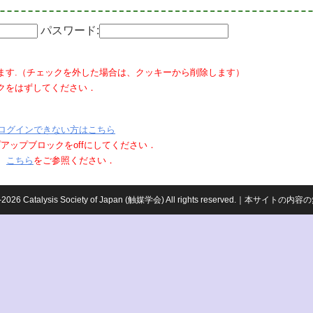
パスワード:
ます.（チェックを外した場合は、クッキーから削除します）
クをはずしてください．
ログインできない方はこちら
ポップアップブロックをoffにしてください．
、
こちら
をご参照ください．
959-2026 Catalysis Society of Japan (触媒学会) All rights reserved.｜本