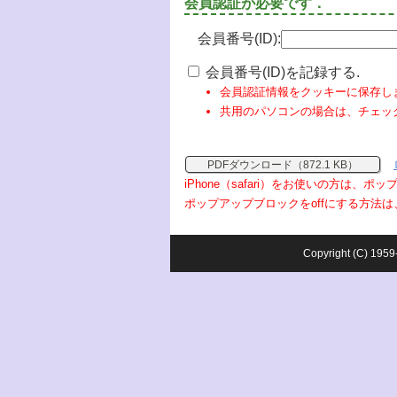
会員認証が必要です．
会員番号(ID):
会員番号(ID)を記録する.
会員認証情報をクッキーに保存し
共用のパソコンの場合は、チェッ
PDFダウンロード（872.1 KB）
iPhone（safari）をお使いの方は、
ポップアップブロックをoffにする方法は
Copyright (C) 1