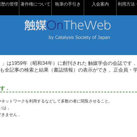
履歴の管理
著作権について
執筆の手引き
入会案内
利用方法・
talysis）」は1959年（昭和34年）に創刊された 触媒学会の会誌です．
も全記事の検索と結果（書誌情報）の表示ができ， 正会員・
す．
やネットワークを利用するなどして多数の者に閲覧させること,
いは，
できません．