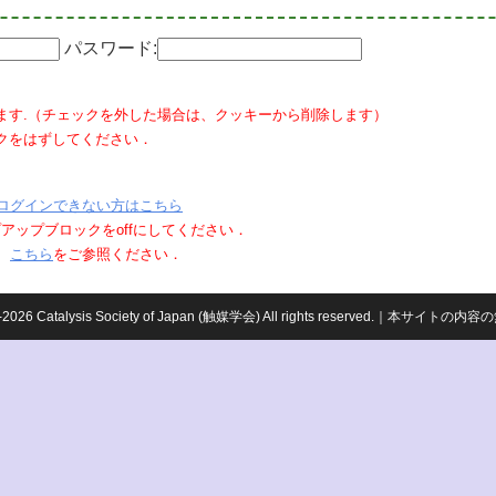
パスワード:
ます.（チェックを外した場合は、クッキーから削除します）
クをはずしてください．
ログインできない方はこちら
ポップアップブロックをoffにしてください．
、
こちら
をご参照ください．
959-2026 Catalysis Society of Japan (触媒学会) All rights reserved.｜本