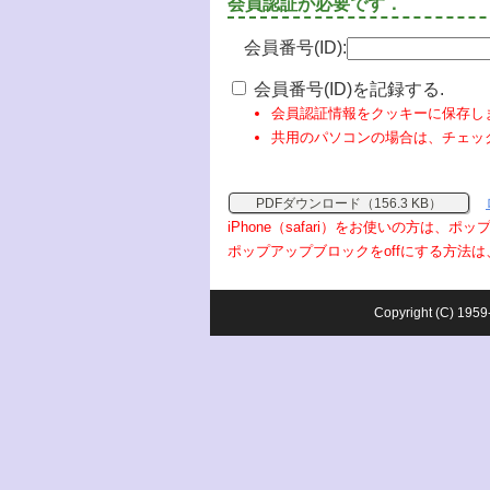
会員認証が必要です．
会員番号(ID):
会員番号(ID)を記録する.
会員認証情報をクッキーに保存し
共用のパソコンの場合は、チェッ
PDFダウンロード（156.3 KB）
iPhone（safari）をお使いの方は、
ポップアップブロックをoffにする方法は
Copyright (C) 1