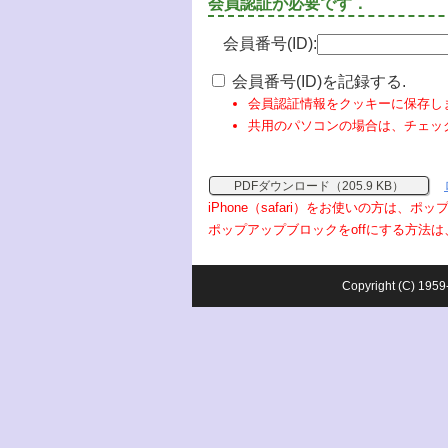
会員認証が必要です．
会員番号(ID):
会員番号(ID)を記録する.
会員認証情報をクッキーに保存し
共用のパソコンの場合は、チェッ
PDFダウンロード（205.9 KB）
iPhone（safari）をお使いの方は、
ポップアップブロックをoffにする方法は
Copyright (C) 1