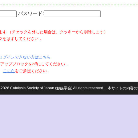
パスワード:
ます.（チェックを外した場合は、クッキーから削除します）
クをはずしてください．
ログインできない方はこちら
ポップアップブロックをoffにしてください．
、
こちら
をご参照ください．
959-2026 Catalysis Society of Japan (触媒学会) All rights reserved.｜本