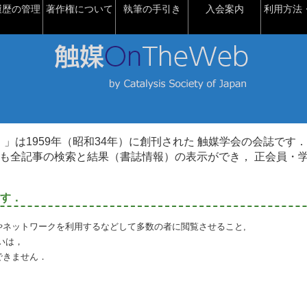
履歴の管理
著作権について
執筆の手引き
入会案内
利用方法・
talysis）」は1959年（昭和34年）に創刊された 触媒学会の会誌です．
も全記事の検索と結果（書誌情報）の表示ができ， 正会員・
す．
やネットワークを利用するなどして多数の者に閲覧させること,
いは，
できません．