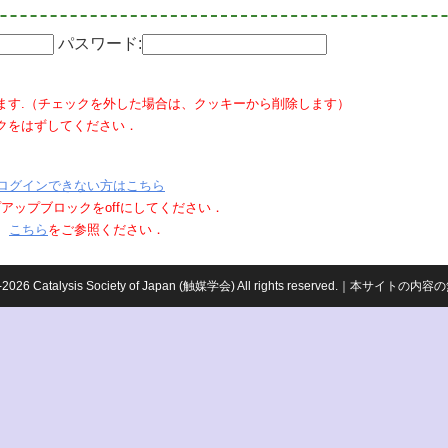
パスワード:
ます.（チェックを外した場合は、クッキーから削除します）
クをはずしてください．
ログインできない方はこちら
ポップアップブロックをoffにしてください．
、
こちら
をご参照ください．
959-2026 Catalysis Society of Japan (触媒学会) All rights reserved.｜本