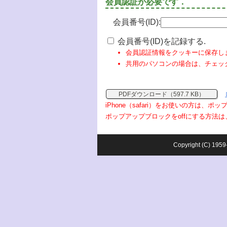
会員認証が必要です．
会員番号(ID):
会員番号(ID)を記録する.
会員認証情報をクッキーに保存し
共用のパソコンの場合は、チェッ
PDFダウンロード（597.7 KB）
iPhone（safari）をお使いの方は、
ポップアップブロックをoffにする方法は
Copyright (C) 1