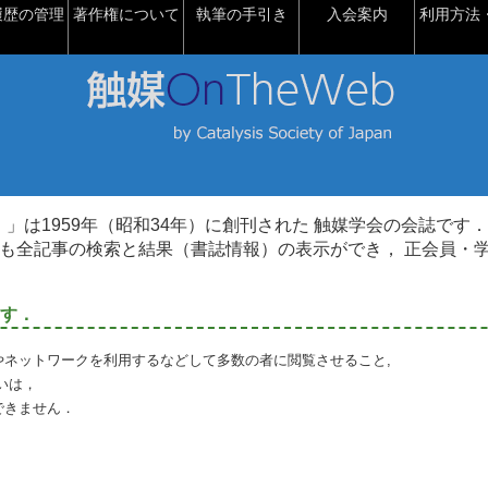
履歴の管理
著作権について
執筆の手引き
入会案内
利用方法・
talysis）」は1959年（昭和34年）に創刊された 触媒学会の会誌です．
も全記事の検索と結果（書誌情報）の表示ができ， 正会員・
す．
やネットワークを利用するなどして多数の者に閲覧させること,
いは，
できません．