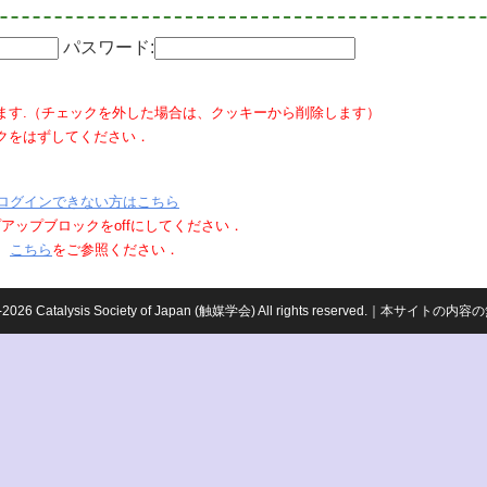
パスワード:
ます.（チェックを外した場合は、クッキーから削除します）
クをはずしてください．
ログインできない方はこちら
ポップアップブロックをoffにしてください．
、
こちら
をご参照ください．
959-2026 Catalysis Society of Japan (触媒学会) All rights reserved.｜本