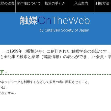
履歴の管理
著作権について
執筆の手引き
入会案内
利用方法・
talysis）」は1959年（昭和34年）に創刊された 触媒学会の会誌です．
も全記事の検索と結果（書誌情報）の表示ができ， 正会員・
す．
やネットワークを利用するなどして多数の者に閲覧させること,
いは，
できません．