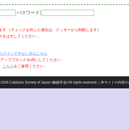
パスワード:
ます.（チェックを外した場合は、クッキーから削除します）
クをはずしてください．
ログインできない方はこちら
ポップアップブロックをoffにしてください．
、
こちら
をご参照ください．
959-2026 Catalysis Society of Japan (触媒学会) All rights reserved.｜本