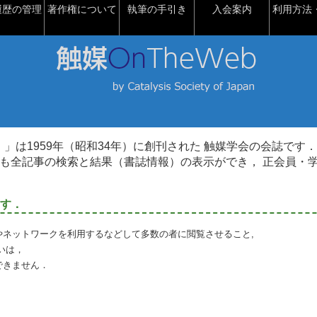
履歴の管理
著作権について
執筆の手引き
入会案内
利用方法・
talysis）」は1959年（昭和34年）に創刊された 触媒学会の会誌です．
も全記事の検索と結果（書誌情報）の表示ができ， 正会員・
す．
やネットワークを利用するなどして多数の者に閲覧させること,
いは，
できません．