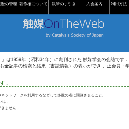
履歴の管理
著作権について
執筆の手引き
入会案内
利用方法・
talysis）」は1959年（昭和34年）に創刊された 触媒学会の会誌です．
も全記事の検索と結果（書誌情報）の表示ができ， 正会員・
す．
やネットワークを利用するなどして多数の者に閲覧させること,
いは，
できません．