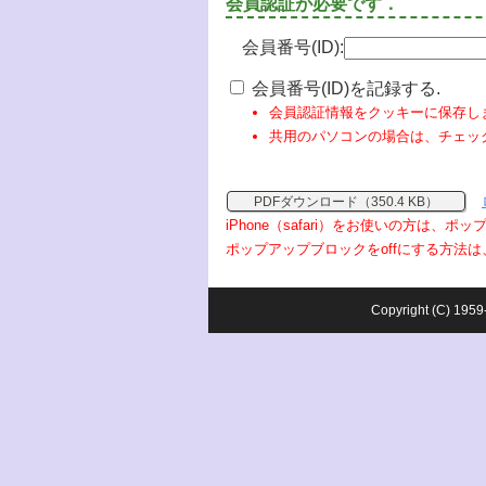
会員認証が必要です．
会員番号(ID):
会員番号(ID)を記録する.
会員認証情報をクッキーに保存し
共用のパソコンの場合は、チェッ
PDFダウンロード（350.4 KB）
iPhone（safari）をお使いの方は、
ポップアップブロックをoffにする方法は
Copyright (C) 1