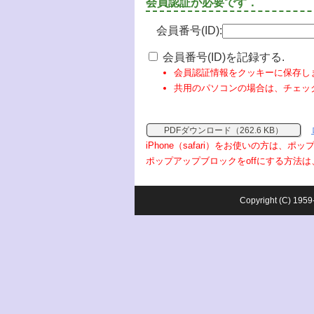
会員認証が必要です．
会員番号(ID):
会員番号(ID)を記録する.
会員認証情報をクッキーに保存し
共用のパソコンの場合は、チェッ
PDFダウンロード（262.6 KB）
iPhone（safari）をお使いの方は、
ポップアップブロックをoffにする方法は
Copyright (C) 1