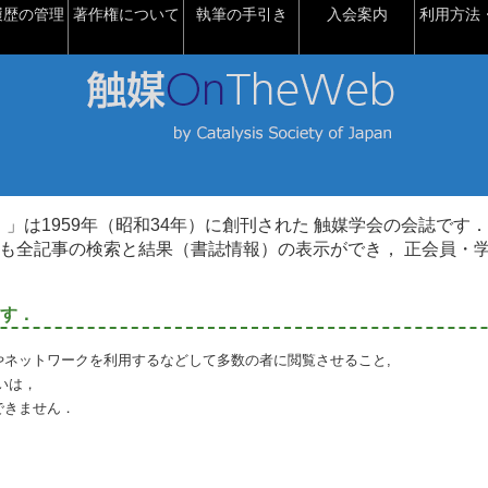
履歴の管理
著作権について
執筆の手引き
入会案内
利用方法・
talysis）」は1959年（昭和34年）に創刊された 触媒学会の会誌です．
も全記事の検索と結果（書誌情報）の表示ができ， 正会員・
す．
やネットワークを利用するなどして多数の者に閲覧させること,
いは，
できません．