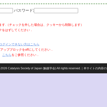
パスワード:
ます.（チェックを外した場合は、クッキーから削除します）
クをはずしてください．
ログインできない方はこちら
ポップアップブロックをoffにしてください．
、
こちら
をご参照ください．
959-2026 Catalysis Society of Japan (触媒学会) All rights reserved.｜本