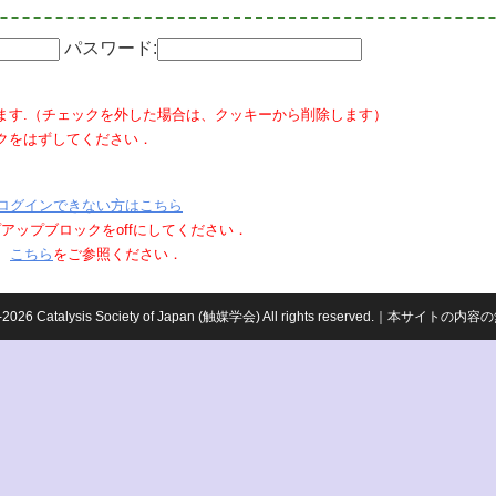
パスワード:
ます.（チェックを外した場合は、クッキーから削除します）
クをはずしてください．
ログインできない方はこちら
ポップアップブロックをoffにしてください．
、
こちら
をご参照ください．
959-2026 Catalysis Society of Japan (触媒学会) All rights reserved.｜本