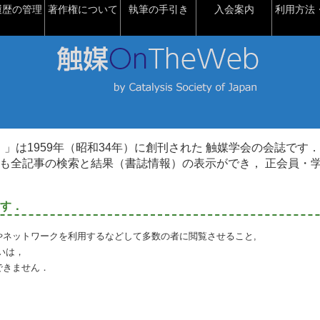
履歴の管理
著作権について
執筆の手引き
入会案内
利用方法・
talysis）」は1959年（昭和34年）に創刊された 触媒学会の会誌です．
も全記事の検索と結果（書誌情報）の表示ができ， 正会員・
す．
やネットワークを利用するなどして多数の者に閲覧させること,
いは，
できません．