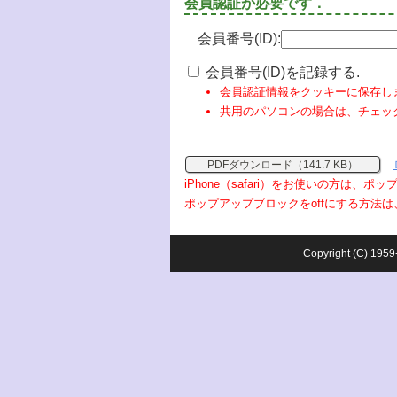
会員認証が必要です．
会員番号(ID):
会員番号(ID)を記録する.
会員認証情報をクッキーに保存し
共用のパソコンの場合は、チェッ
PDFダウンロード（141.7 KB）
iPhone（safari）をお使いの方は、
ポップアップブロックをoffにする方法は
Copyright (C) 1