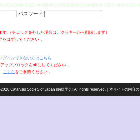
パスワード:
ます.（チェックを外した場合は、クッキーから削除します）
クをはずしてください．
ログインできない方はこちら
ポップアップブロックをoffにしてください．
、
こちら
をご参照ください．
959-2026 Catalysis Society of Japan (触媒学会) All rights reserved.｜本