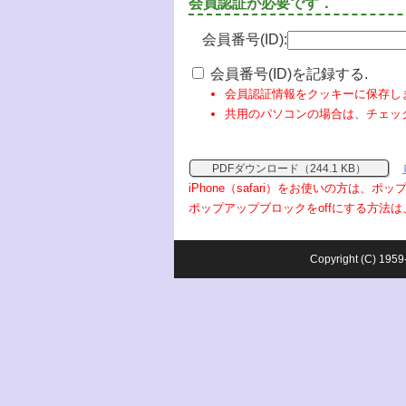
会員認証が必要です．
会員番号(ID):
会員番号(ID)を記録する.
会員認証情報をクッキーに保存し
共用のパソコンの場合は、チェッ
PDFダウンロード（244.1 KB）
iPhone（safari）をお使いの方は、
ポップアップブロックをoffにする方法は
Copyright (C) 1