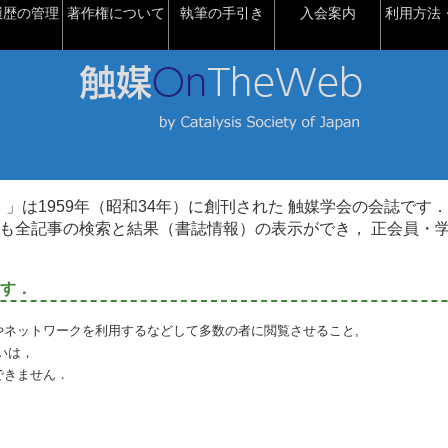
履歴の管理
著作権について
執筆の手引き
入会案内
利用方法・
talysis）」は1959年（昭和34年）に創刊された 触媒学会の会誌です．
も全記事の検索と結果（書誌情報）の表示ができ， 正会員・
す．
やネットワークを利用するなどして多数の者に閲覧させること,
いは，
できません．