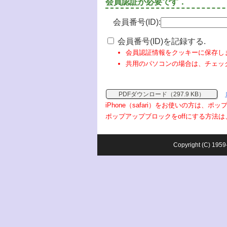
会員認証が必要です．
会員番号(ID):
会員番号(ID)を記録する.
会員認証情報をクッキーに保存し
共用のパソコンの場合は、チェッ
PDFダウンロード（297.9 KB）
iPhone（safari）をお使いの方は、
ポップアップブロックをoffにする方法は
Copyright (C) 1