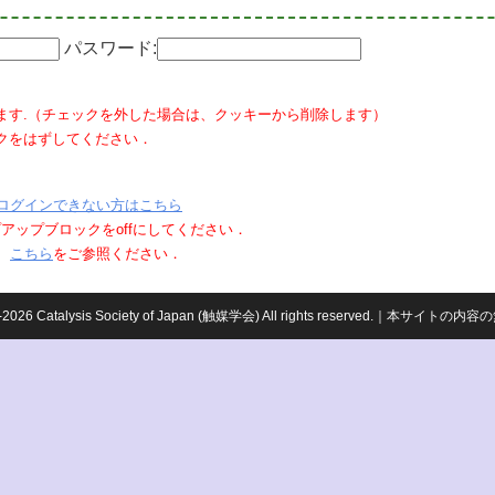
パスワード:
ます.（チェックを外した場合は、クッキーから削除します）
クをはずしてください．
ログインできない方はこちら
ポップアップブロックをoffにしてください．
、
こちら
をご参照ください．
959-2026 Catalysis Society of Japan (触媒学会) All rights reserved.｜本