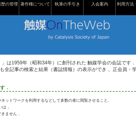
履歴の管理
著作権について
執筆の手引き
入会案内
利用方法・
talysis）」は1959年（昭和34年）に創刊された 触媒学会の会誌です．
も全記事の検索と結果（書誌情報）の表示ができ， 正会員・
す．
やネットワークを利用するなどして多数の者に閲覧させること,
いは，
できません．