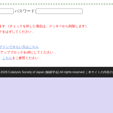
パスワード:
ます.（チェックを外した場合は、クッキーから削除します）
クをはずしてください．
グインできない方はこちら
ポップアップブロックをoffにしてください．
、
こちら
をご参照ください．
959-2026 Catalysis Society of Japan (触媒学会) All rights reserved.｜本