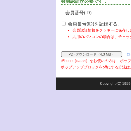
会員認証が必要です．
会員番号(ID):
会員番号(ID)を記録する.
会員認証情報をクッキーに保存し
共用のパソコンの場合は、チェッ
ロ
PDFダウンロード（4.3 MB）
iPhone（safari）をお使いの方は、
ポップアップブロックをoffにする方法は
Copyright (C) 1