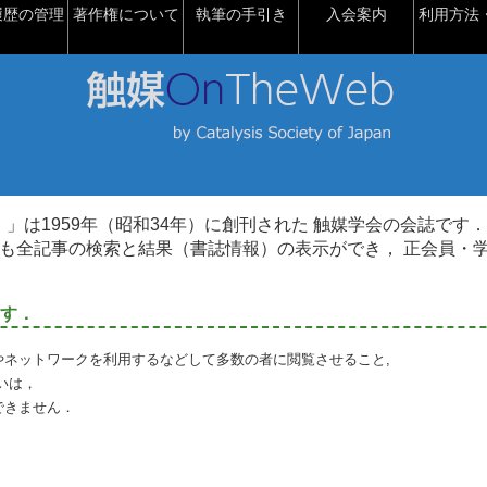
履歴の管理
著作権について
執筆の手引き
入会案内
利用方法・
talysis）」は1959年（昭和34年）に創刊された 触媒学会の会誌です．
も全記事の検索と結果（書誌情報）の表示ができ， 正会員・
す．
やネットワークを利用するなどして多数の者に閲覧させること,
いは，
できません．