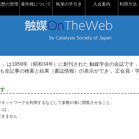
履歴の管理
著作権について
執筆の手引き
入会案内
利用方法・
talysis）」は1959年（昭和34年）に創刊された 触媒学会の会誌です．
も全記事の検索と結果（書誌情報）の表示ができ， 正会員・
す．
やネットワークを利用するなどして多数の者に閲覧させること,
いは，
できません．