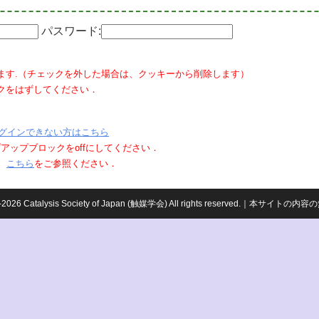
パスワード:
ます.（チェックを外した場合は、クッキーから削除します）
クをはずしてください．
グインできない方はこちら
ポップアップブロックをoffにしてください．
、
こちら
をご参照ください．
959-2026 Catalysis Society of Japan (触媒学会) All rights reserved.｜本