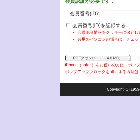
会員認証が必要です．
会員番号(ID):
会員番号(ID)を記録する.
会員認証情報をクッキーに保存し
共用のパソコンの場合は、チェッ
ロ
PDFダウンロード（4.0 MB）
iPhone（safari）をお使いの方は、
ポップアップブロックをoffにする方法は
Copyright (C) 1