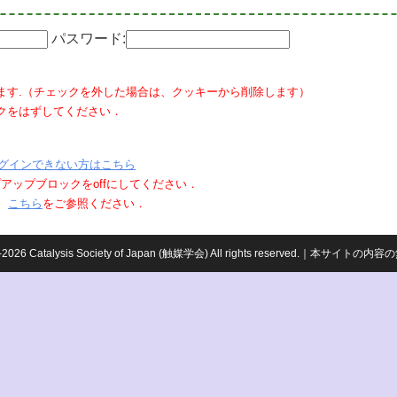
パスワード:
ます.（チェックを外した場合は、クッキーから削除します）
クをはずしてください．
グインできない方はこちら
ポップアップブロックをoffにしてください．
、
こちら
をご参照ください．
959-2026 Catalysis Society of Japan (触媒学会) All rights reserved.｜本