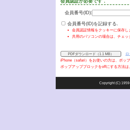
会員認証が必要です．
会員番号(ID):
会員番号(ID)を記録する.
会員認証情報をクッキーに保存し
共用のパソコンの場合は、チェッ
ロ
PDFダウンロード（1.1 MB）
iPhone（safari）をお使いの方は、
ポップアップブロックをoffにする方法は
Copyright (C) 1