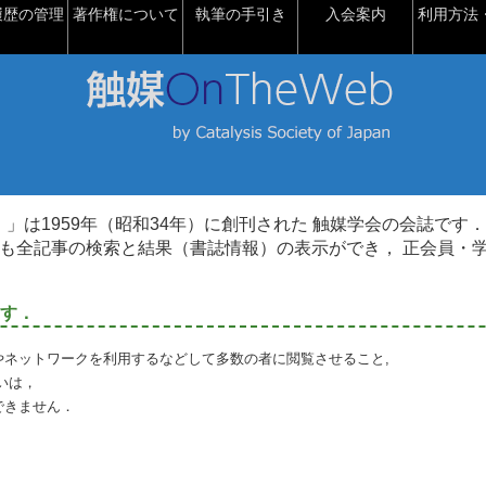
履歴の管理
著作権について
執筆の手引き
入会案内
利用方法・
talysis）」は1959年（昭和34年）に創刊された 触媒学会の会誌です．
も全記事の検索と結果（書誌情報）の表示ができ， 正会員・
す．
やネットワークを利用するなどして多数の者に閲覧させること,
いは，
できません．