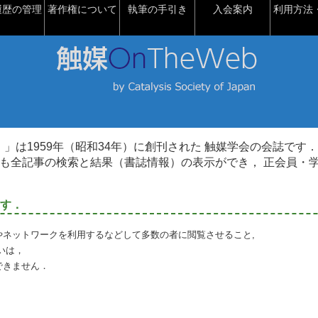
履歴の管理
著作権について
執筆の手引き
入会案内
利用方法・
talysis）」は1959年（昭和34年）に創刊された 触媒学会の会誌です．
も全記事の検索と結果（書誌情報）の表示ができ， 正会員・
す．
やネットワークを利用するなどして多数の者に閲覧させること,
いは，
できません．