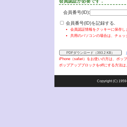
会員認証が必要です．
会員番号(ID):
会員番号(ID)を記録する.
会員認証情報をクッキーに保存し
共用のパソコンの場合は、チェッ
PDFダウンロード（393.2 KB）
iPhone（safari）をお使いの方は、
ポップアップブロックをoffにする方法は
Copyright (C) 1