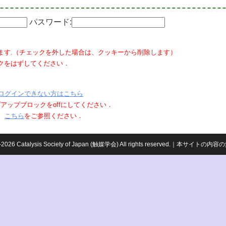
パスワード:
ます.（チェックを外した場合は、クッキーから削除します）
クをはずしてください．
ログインできない方はこちら
ポップアップブロックをoffにしてください．
、
こちら
をご参照ください．
959-2026 Catalysis Society of Japan (触媒学会) All rights reserved.｜本