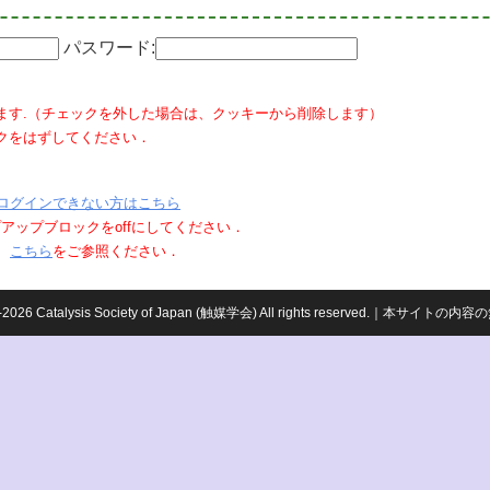
パスワード:
ます.（チェックを外した場合は、クッキーから削除します）
クをはずしてください．
ログインできない方はこちら
ポップアップブロックをoffにしてください．
、
こちら
をご参照ください．
959-2026 Catalysis Society of Japan (触媒学会) All rights reserved.｜本