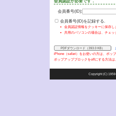
会員認証が必要です．
会員番号(ID):
会員番号(ID)を記録する.
会員認証情報をクッキーに保存し
共用のパソコンの場合は、チェッ
PDFダウンロード（393.0 KB）
iPhone（safari）をお使いの方は、
ポップアップブロックをoffにする方法は
Copyright (C) 1