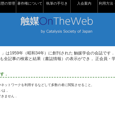
履歴の管理
著作権について
執筆の手引き
入会案内
利用方法・
talysis）」は1959年（昭和34年）に創刊された 触媒学会の会誌です．
も全記事の検索と結果（書誌情報）の表示ができ， 正会員・
す．
やネットワークを利用するなどして多数の者に閲覧させること,
いは，
できません．