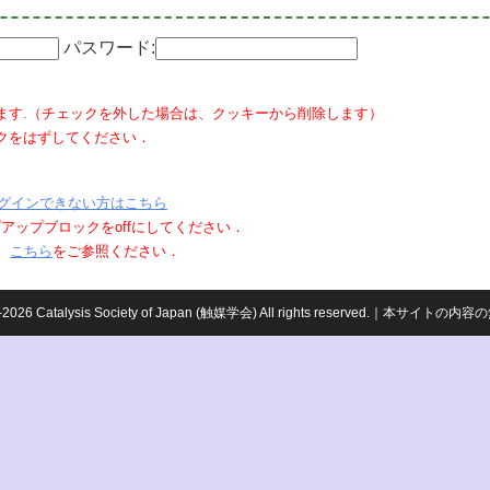
パスワード:
ます.（チェックを外した場合は、クッキーから削除します）
クをはずしてください．
グインできない方はこちら
ポップアップブロックをoffにしてください．
、
こちら
をご参照ください．
959-2026 Catalysis Society of Japan (触媒学会) All rights reserved.｜本