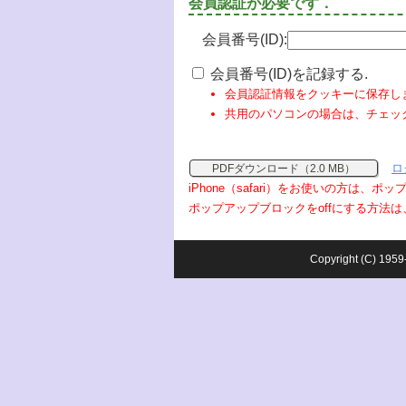
会員認証が必要です．
会員番号(ID):
会員番号(ID)を記録する.
会員認証情報をクッキーに保存し
共用のパソコンの場合は、チェッ
ロ
PDFダウンロード（2.0 MB）
iPhone（safari）をお使いの方は、
ポップアップブロックをoffにする方法は
Copyright (C) 1