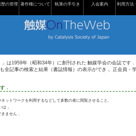
履歴の管理
著作権について
執筆の手引き
入会案内
利用方法・
talysis）」は1959年（昭和34年）に創刊された 触媒学会の会誌です．
も全記事の検索と結果（書誌情報）の表示ができ， 正会員・
す．
やネットワークを利用するなどして多数の者に閲覧させること,
いは，
できません．