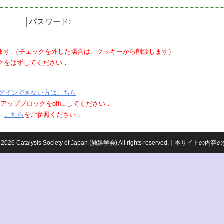
パスワード:
ます.（チェックを外した場合は、クッキーから削除します）
クをはずしてください．
グインできない方はこちら
ポップアップブロックをoffにしてください．
、
こちら
をご参照ください．
959-2026 Catalysis Society of Japan (触媒学会) All rights reserved.｜本