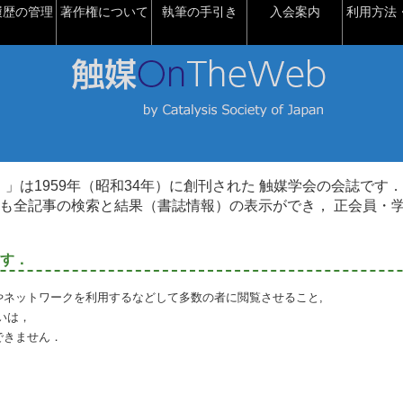
履歴の管理
著作権について
執筆の手引き
入会案内
利用方法・
talysis）」は1959年（昭和34年）に創刊された 触媒学会の会誌です．
も全記事の検索と結果（書誌情報）の表示ができ， 正会員・
す．
やネットワークを利用するなどして多数の者に閲覧させること,
いは，
できません．