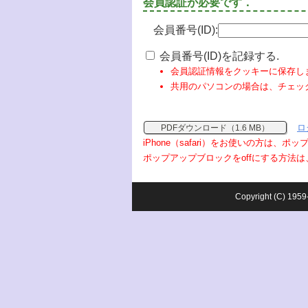
会員認証が必要です．
会員番号(ID):
会員番号(ID)を記録する.
会員認証情報をクッキーに保存し
共用のパソコンの場合は、チェッ
ロ
PDFダウンロード（1.6 MB）
iPhone（safari）をお使いの方は、
ポップアップブロックをoffにする方法は
Copyright (C) 1