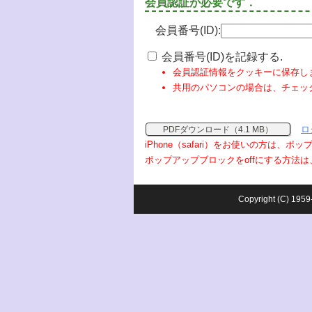
会員認証が必要です．
会員番号(ID):
会員番号(ID)を記録する.
会員認証情報をクッキーに保存し
共用のパソコンの場合は、チェッ
ロ
PDFダウンロード（4.1 MB）
iPhone（safari）をお使いの方は、
ポップアップブロックをoffにする方法は
Copyright (C) 1