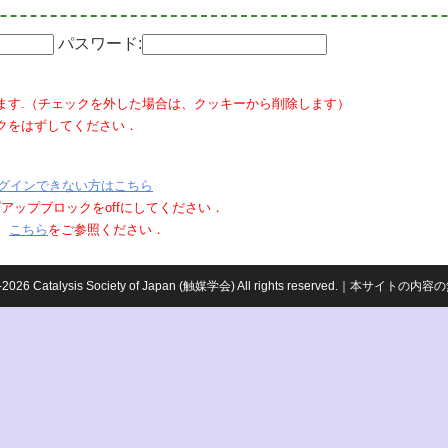
パスワード:
ます.（チェックを外した場合は、クッキーから削除します）
クをはずしてください．
グインできない方はこちら
ポップアップブロックをoffにしてください．
、
こちら
をご参照ください．
959-2026 Catalysis Society of Japan (触媒学会) All rights reserved.｜本