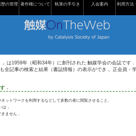
履歴の管理
著作権について
執筆の手引き
入会案内
利用方法・
talysis）」は1959年（昭和34年）に創刊された 触媒学会の会誌です．
も全記事の検索と結果（書誌情報）の表示ができ， 正会員・
す．
やネットワークを利用するなどして多数の者に閲覧させること,
いは，
できません．