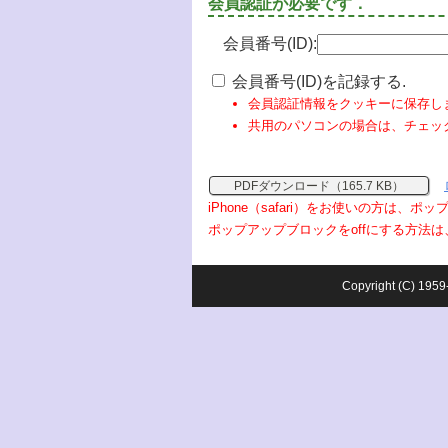
会員認証が必要です．
会員番号(ID):
会員番号(ID)を記録する.
会員認証情報をクッキーに保存し
共用のパソコンの場合は、チェッ
PDFダウンロード（165.7 KB）
iPhone（safari）をお使いの方は、
ポップアップブロックをoffにする方法は
Copyright (C) 1