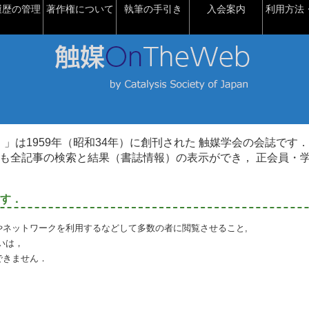
履歴の管理
著作権について
執筆の手引き
入会案内
利用方法・
talysis）」は1959年（昭和34年）に創刊された 触媒学会の会誌です．
も全記事の検索と結果（書誌情報）の表示ができ， 正会員・
す．
やネットワークを利用するなどして多数の者に閲覧させること,
いは，
できません．