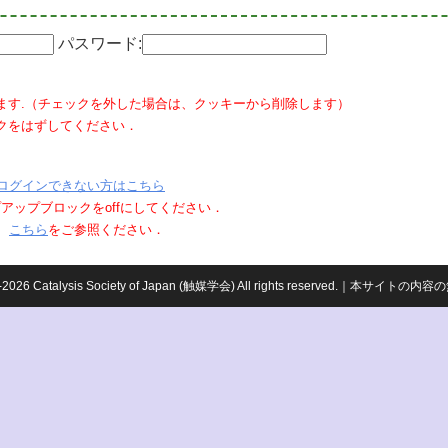
パスワード:
ます.（チェックを外した場合は、クッキーから削除します）
クをはずしてください．
ログインできない方はこちら
ポップアップブロックをoffにしてください．
、
こちら
をご参照ください．
959-2026 Catalysis Society of Japan (触媒学会) All rights reserved.｜本