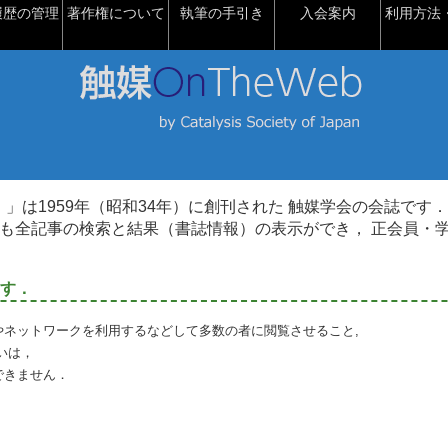
履歴の管理
著作権について
執筆の手引き
入会案内
利用方法・
talysis）」は1959年（昭和34年）に創刊された 触媒学会の会誌です．
も全記事の検索と結果（書誌情報）の表示ができ， 正会員・
す．
やネットワークを利用するなどして多数の者に閲覧させること,
いは，
できません．