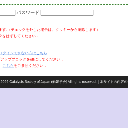
パスワード:
ます.（チェックを外した場合は、クッキーから削除します）
クをはずしてください．
ログインできない方はこちら
ポップアップブロックをoffにしてください．
、
こちら
をご参照ください．
959-2026 Catalysis Society of Japan (触媒学会) All rights reserved.｜本