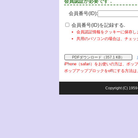
会員認証が必要です．
会員番号(ID):
会員番号(ID)を記録する.
会員認証情報をクッキーに保存し
共用のパソコンの場合は、チェッ
PDFダウンロード（357.1 KB）
iPhone（safari）をお使いの方は、
ポップアップブロックをoffにする方法は
Copyright (C) 1