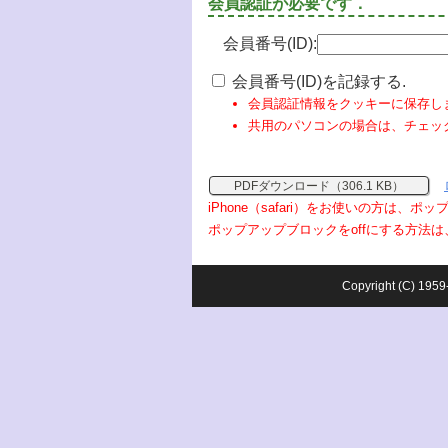
会員認証が必要です．
会員番号(ID):
会員番号(ID)を記録する.
会員認証情報をクッキーに保存し
共用のパソコンの場合は、チェッ
PDFダウンロード（306.1 KB）
iPhone（safari）をお使いの方は、
ポップアップブロックをoffにする方法は
Copyright (C) 1