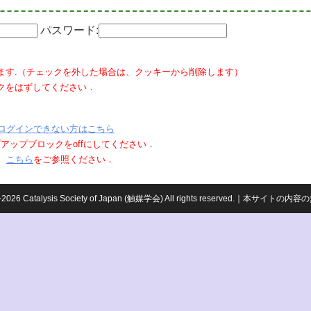
パスワード:
ます.（チェックを外した場合は、クッキーから削除します）
クをはずしてください．
ログインできない方はこちら
ポップアップブロックをoffにしてください．
、
こちら
をご参照ください．
959-2026 Catalysis Society of Japan (触媒学会) All rights reserved.｜本