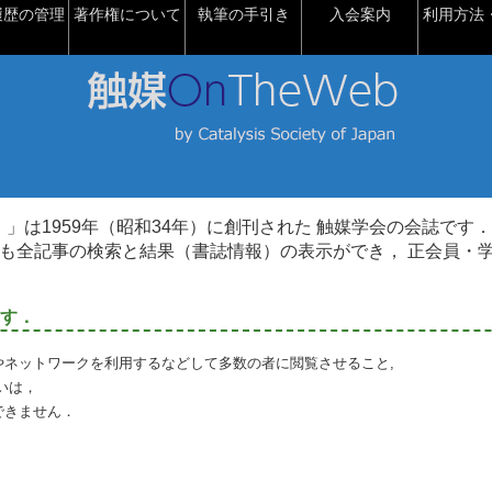
履歴の管理
著作権について
執筆の手引き
入会案内
利用方法・
talysis）」は1959年（昭和34年）に創刊された 触媒学会の会誌です．
も全記事の検索と結果（書誌情報）の表示ができ， 正会員・
す．
やネットワークを利用するなどして多数の者に閲覧させること,
いは，
できません．