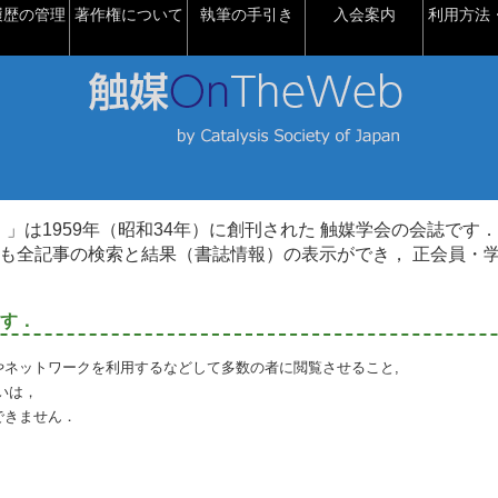
履歴の管理
著作権について
執筆の手引き
入会案内
利用方法・
talysis）」は1959年（昭和34年）に創刊された 触媒学会の会誌です．
も全記事の検索と結果（書誌情報）の表示ができ， 正会員・
す．
やネットワークを利用するなどして多数の者に閲覧させること,
いは，
できません．