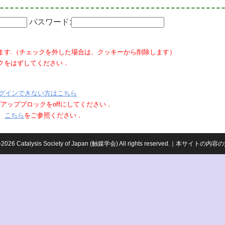
パスワード:
ます.（チェックを外した場合は、クッキーから削除します）
クをはずしてください．
グインできない方はこちら
ポップアップブロックをoffにしてください．
、
こちら
をご参照ください．
959-2026 Catalysis Society of Japan (触媒学会) All rights reserved.｜本