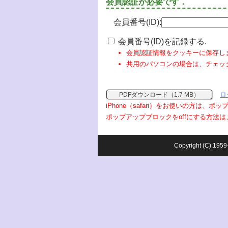
会員認証が必要です．
会員番号(ID):
会員番号(ID)を記録する.
会員認証情報をクッキーに保存し
共用のパソコンの場合は、チェッ
ロ
PDFダウンロード（1.7 MB）
iPhone（safari）をお使いの方は、
ポップアップブロックをoffにする方法は
Copyright (C) 1