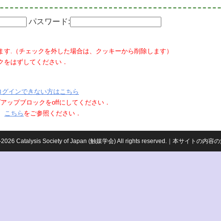
パスワード:
ます.（チェックを外した場合は、クッキーから削除します）
クをはずしてください．
ログインできない方はこちら
ポップアップブロックをoffにしてください．
、
こちら
をご参照ください．
959-2026 Catalysis Society of Japan (触媒学会) All rights reserved.｜本