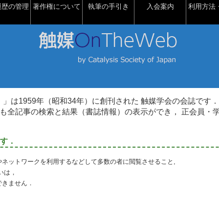
履歴の管理
著作権について
執筆の手引き
入会案内
利用方法・
talysis）」は1959年（昭和34年）に創刊された 触媒学会の会誌です．
も全記事の検索と結果（書誌情報）の表示ができ， 正会員・
す．
やネットワークを利用するなどして多数の者に閲覧させること,
いは，
できません．