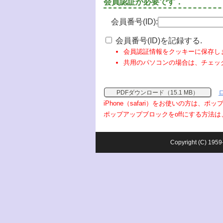
会員認証が必要です．
会員番号(ID):
会員番号(ID)を記録する.
会員認証情報をクッキーに保存し
共用のパソコンの場合は、チェッ
PDFダウンロード（15.1 MB）
iPhone（safari）をお使いの方は、
ポップアップブロックをoffにする方法は
Copyright (C) 1