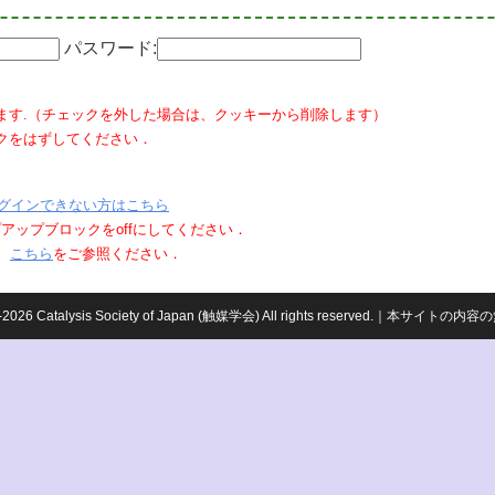
パスワード:
ます.（チェックを外した場合は、クッキーから削除します）
クをはずしてください．
グインできない方はこちら
ポップアップブロックをoffにしてください．
、
こちら
をご参照ください．
959-2026 Catalysis Society of Japan (触媒学会) All rights reserved.｜本