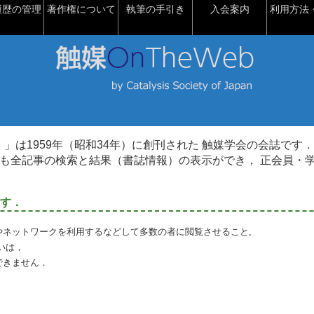
履歴の管理
著作権について
執筆の手引き
入会案内
利用方法・
talysis）」は1959年（昭和34年）に創刊された 触媒学会の会誌です．
も全記事の検索と結果（書誌情報）の表示ができ， 正会員・
す．
やネットワークを利用するなどして多数の者に閲覧させること,
いは，
できません．