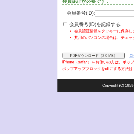
会員認証が必要です．
会員番号(ID):
会員番号(ID)を記録する.
会員認証情報をクッキーに保存し
共用のパソコンの場合は、チェッ
ロ
PDFダウンロード（2.0 MB）
iPhone（safari）をお使いの方は、
ポップアップブロックをoffにする方法は
Copyright (C) 1